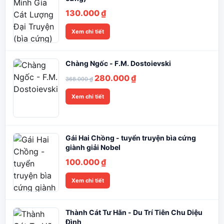
130.000
₫
Xem chi tiết
Chàng Ngốc - F.M. Dostoievski
Giá
Giá
280.000
₫
368.000
₫
gốc
hiện
Xem chi tiết
là:
tại
368.000 ₫.
là:
280.000 ₫.
Gái Hai Chồng - tuyển truyện bìa cứng
giành giải Nobel
100.000
₫
Xem chi tiết
Thành Cát Tư Hãn - Du Trí Tiên Chu Diệu
Đình