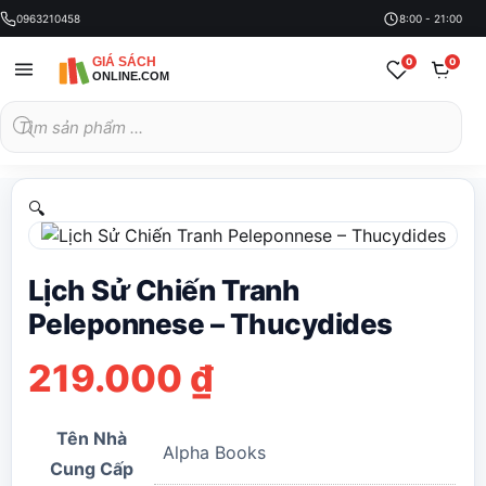
0963210458
8:00 - 21:00
0
0
Tìm
kiếm
sản
phẩm
🔍
Lịch Sử Chiến Tranh
Peleponnese – Thucydides
219.000
₫
Tên Nhà
Alpha Books
Cung Cấp