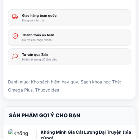
Giao hàng toàn quốc
Đóng gói cẩn thận
Thanh toán an toàn
Hỗ trợ xác nhận nhanh
Tư vấn qua Zalo
Phản hồi trong giờ làm việc
Danh mục:
Kho sách hiếm hay quý
,
Sách khoa học
Thẻ:
Omega Plus
,
Thucydides
SẢN PHẨM GỢI Ý CHO BẠN
Khổng Minh Gia Cát Lượng Đại Truyện (bìa
cứng)