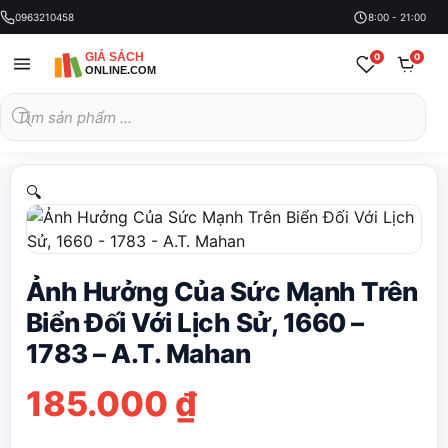
0963210458
8:00 - 21:00
0
0
Tìm
kiếm
sản
phẩm
🔍
Ảnh Hưởng Của Sức Mạnh Trên
Biển Đối Với Lịch Sử, 1660 –
1783 – A.T. Mahan
185.000
₫