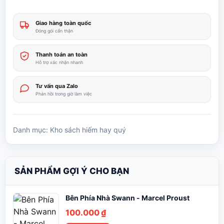
Trên
Biển
Giao hàng toàn quốc
Đối
Đóng gói cẩn thận
Với
Lịch
Thanh toán an toàn
Sử,
Hỗ trợ xác nhận nhanh
1660
-
Tư vấn qua Zalo
Phản hồi trong giờ làm việc
1783
-
A.T.
Danh mục:
Kho sách hiếm hay quý
Mahan
số
lượng
SẢN PHẨM GỢI Ý CHO BẠN
Bên Phía Nhà Swann - Marcel Proust
100.000
₫