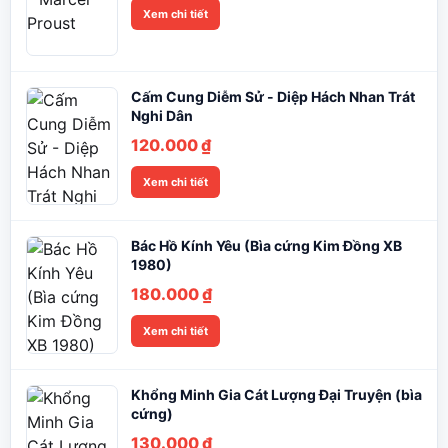
Xem chi tiết
Cấm Cung Diễm Sử - Diệp Hách Nhan Trát
Nghi Dân
120.000
₫
Xem chi tiết
Bác Hồ Kính Yêu (Bìa cứng Kim Đồng XB
1980)
180.000
₫
Xem chi tiết
Khổng Minh Gia Cát Lượng Đại Truyện (bìa
cứng)
130.000
₫