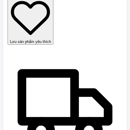
số
lượng
Lưu sản phẩm yêu thích