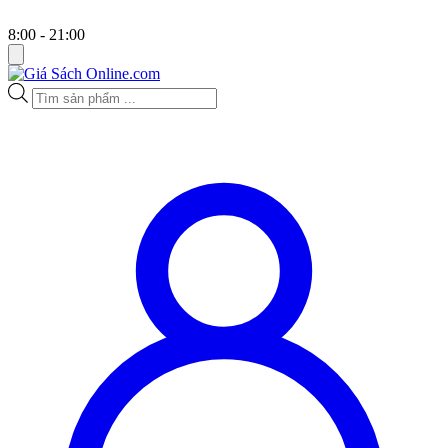
8:00 - 21:00
Tìm
kiếm
sản
phẩm