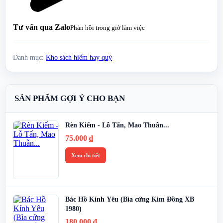
Tư vấn qua Zalo
Phản hồi trong giờ làm việc
Danh mục:
Kho sách hiếm hay quý
SẢN PHẨM GỢI Ý CHO BẠN
Rèn Kiếm - Lỗ Tấn, Mao Thuẫn...
75.000
₫
Xem chi tiết
Bác Hồ Kính Yêu (Bìa cứng Kim Đồng XB
1980)
180.000
₫