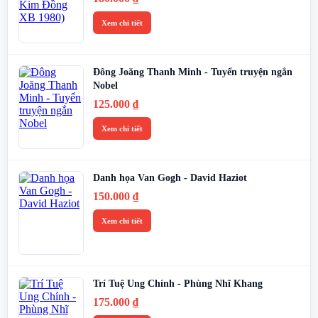
Xem chi tiết
Đông Joăng Thanh Minh - Tuyển truyện ngắn
Nobel
125.000
₫
Xem chi tiết
Danh họa Van Gogh - David Haziot
150.000
₫
Xem chi tiết
Trí Tuệ Ung Chính - Phùng Nhĩ Khang
175.000
₫