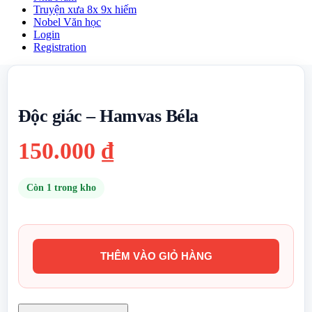
Truyện xưa 8x 9x hiếm
Nobel Văn học
Login
Registration
Độc giác – Hamvas Béla
150.000
₫
Còn 1 trong kho
THÊM VÀO GIỎ HÀNG
Độc
giác
-
Hamvas
Béla