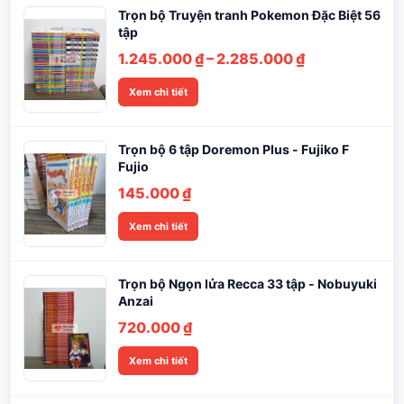
Trọn bộ Truyện tranh Pokemon Đặc Biệt 56
tập
Khoảng
1.245.000
₫
–
2.285.000
₫
giá:
Xem chi tiết
từ
1.245.000 ₫
đến
Trọn bộ 6 tập Doremon Plus - Fujiko F
2.285.000 ₫
Fujio
145.000
₫
Xem chi tiết
Trọn bộ Ngọn lửa Recca 33 tập - Nobuyuki
Anzai
720.000
₫
Xem chi tiết