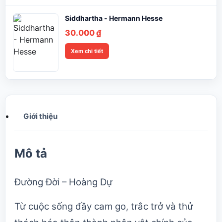
153.000 ₫.
là:
110.000 ₫.
Siddhartha - Hermann Hesse
30.000
₫
Xem chi tiết
Giới thiệu
Mô tả
Đường Đời – Hoàng Dự
Từ cuộc sống đầy cam go, trắc trở và thử