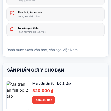
Đóng gói cẩn thận
Thanh toán an toàn
Hỗ trợ xác nhận nhanh
Tư vấn qua Zalo
Phản hồi trong giờ làm việc
Danh mục:
Sách văn học
,
Văn học Việt Nam
SẢN PHẨM GỢI Ý CHO BẠN
Ma trận án full bộ 2 tập
320.000
₫
Xem chi tiết