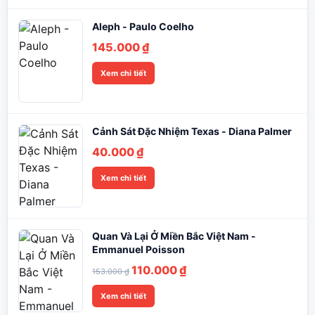
Aleph - Paulo Coelho
145.000
₫
Xem chi tiết
Cảnh Sát Đặc Nhiệm Texas - Diana Palmer
40.000
₫
Xem chi tiết
Quan Và Lại Ở Miền Bắc Việt Nam -
Emmanuel Poisson
Giá
Giá
110.000
₫
153.000
₫
gốc
hiện
Xem chi tiết
là:
tại