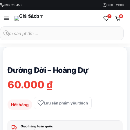
0963210458
8:00 - 21:00
0
0
Tìm
kiếm
sản
phẩm
Đường Đời – Hoàng Dự
60.000
₫
Lưu sản phẩm yêu thích
Hết hàng
Giao hàng toàn quốc