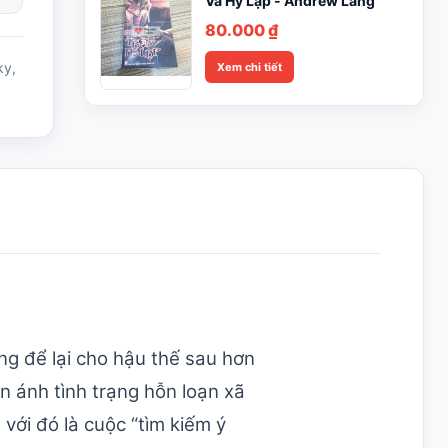
Và Hy Lạp - Andrew Lang
80.000
₫
ky
,
Xem chi tiết
ng để lại cho hậu thế sau hơn
n ánh tình trạng hỗn loạn xã
với đó là cuộc “tìm kiếm ý