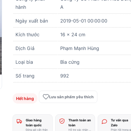
là:
tại
hành
A
350.000 ₫.
là:
Ngày xuất bản
2019-05-01 00:00:00
259.00
Kích thước
16 x 24 cm
Dịch Giả
Phạm Mạnh Hùng
Loại bìa
Bìa cứng
Số trang
992
Lưu sản phẩm yêu thích
Hết hàng
Giao hàng
Thanh toán an
Tư vấn qua
toàn quốc
toàn
Zalo
Đóng gói cẩn thận
Hỗ trợ xác nhận nhanh