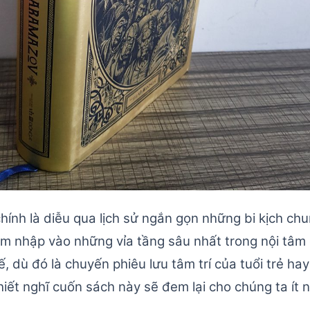
nh là diễu qua lịch sử ngắn gọn những bi kịch chun
hâm nhập vào những vỉa tầng sâu nhất trong nội tâ
ế, dù đó là chuyến phiêu lưu tâm trí của tuổi trẻ h
hiết nghĩ cuốn sách này sẽ đem lại cho chúng ta ít n