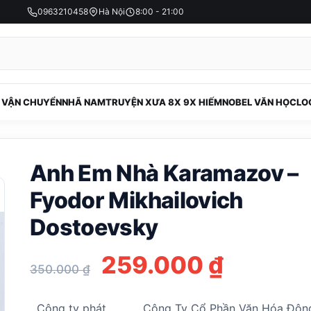
0963210458
Hà Nội
8:00 - 21:00
 VẬN CHUYỂN
NHÃ NAM
TRUYỆN XƯA 8X 9X HIẾM
NOBEL VĂN HỌC
LO
Anh Em Nhà Karamazov –
Fyodor Mikhailovich
Dostoevsky
Giá
Giá
259.000
₫
350.000
₫
gốc
hiện
Công ty phát
Công Ty Cổ Phần Văn Hóa Đôn