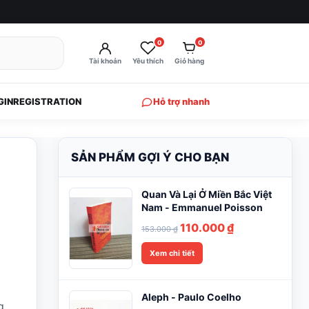
0
0
Tài khoản
Yêu thích
Giỏ hàng
GIN
REGISTRATION
Hỗ trợ nhanh
SẢN PHẨM GỢI Ý CHO BẠN
Quan Và Lại Ở Miền Bắc Việt
Nam - Emmanuel Poisson
Giá
Giá
110.000
₫
153.000
₫
gốc
hiện
Xem chi tiết
là:
tại
153.000 ₫.
là:
110.000 ₫.
Aleph - Paulo Coelho
g