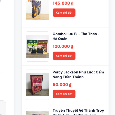
145.000
₫
Xem chi tiết
0 ₫.
Combo Lưu Bị - Tào Tháo -
Hà Quán
120.000
₫
Xem chi tiết
Percy Jackson Phụ Lục : Cẩm
Nang Thần Thánh
50.000
₫
Xem chi tiết
Truyền Thuyết Về Thành Troy
Phản hồi trong giờ làm việc