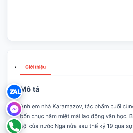
Giới thiệu
Mô tả
Anh em nhà Karamazov, tác phẩm cuối cùng c
bốn chục năm miệt mài lao động văn học. Bằ
hội của nước Nga nửa sau thế kỷ 19 qua sự 