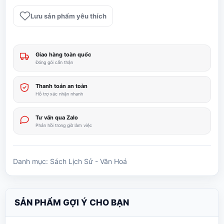
Ký
Lưu sản phẩm yêu thích
Toàn
Thư
Trọn
Giao hàng toàn quốc
Bộ
Đóng gói cẩn thận
-
Cao
Thanh toán an toàn
Huy
Hỗ trợ xác nhận nhanh
Giu,
Đào
Tư vấn qua Zalo
Phản hồi trong giờ làm việc
Duy
Anh
số
Danh mục:
Sách Lịch Sử - Văn Hoá
lượng
SẢN PHẨM GỢI Ý CHO BẠN