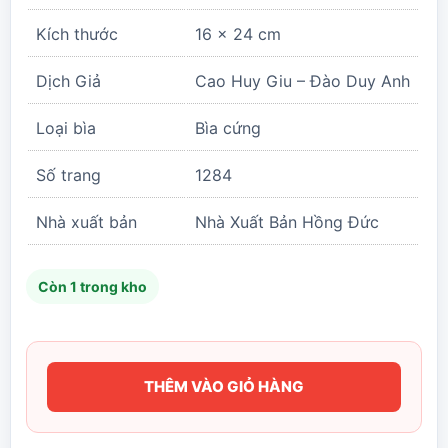
là:
tại
235.000 ₫.
là:
Kích thước
16 x 24 cm
110.000 
Dịch Giả
Cao Huy Giu – Đào Duy Anh
Loại bìa
Bìa cứng
Số trang
1284
Nhà xuất bản
Nhà Xuất Bản Hồng Đức
Còn 1 trong kho
THÊM VÀO GIỎ HÀNG
Đại
Việt
Sử