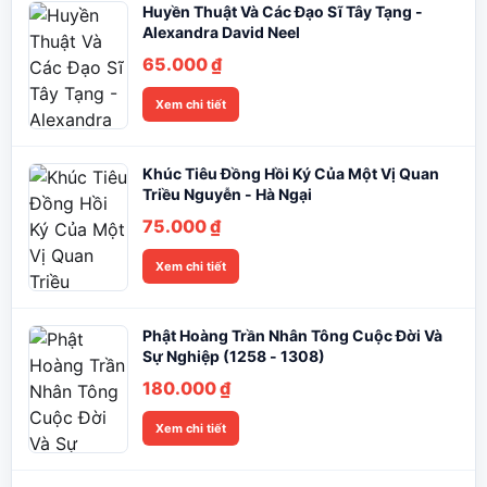
Huyền Thuật Và Các Đạo Sĩ Tây Tạng -
Alexandra David Neel
65.000
₫
Xem chi tiết
Khúc Tiêu Đồng Hồi Ký Của Một Vị Quan
Triều Nguyễn - Hà Ngại
75.000
₫
Xem chi tiết
Phật Hoàng Trần Nhân Tông Cuộc Đời Và
Sự Nghiệp (1258 - 1308)
180.000
₫
Xem chi tiết