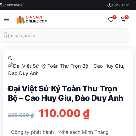
0963210458
8:00 - 21:00
0
0
Tìm
kiếm
sản
phẩm
🔍
Đại Việt Sử Ký Toàn Thư Trọn
Bộ – Cao Huy Giu, Đào Duy Anh
Giá
Giá
110.000
₫
235.000
₫
gốc
hiện
Công ty phát hành
Nhà sách Minh Thắng