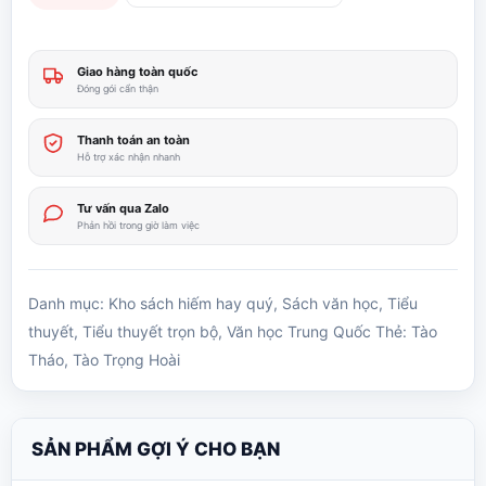
Giao hàng toàn quốc
Đóng gói cẩn thận
Thanh toán an toàn
Hỗ trợ xác nhận nhanh
Tư vấn qua Zalo
Phản hồi trong giờ làm việc
Danh mục:
Kho sách hiếm hay quý
,
Sách văn học
,
Tiểu
thuyết
,
Tiểu thuyết trọn bộ
,
Văn học Trung Quốc
Thẻ:
Tào
Tháo
,
Tào Trọng Hoài
SẢN PHẨM GỢI Ý CHO BẠN