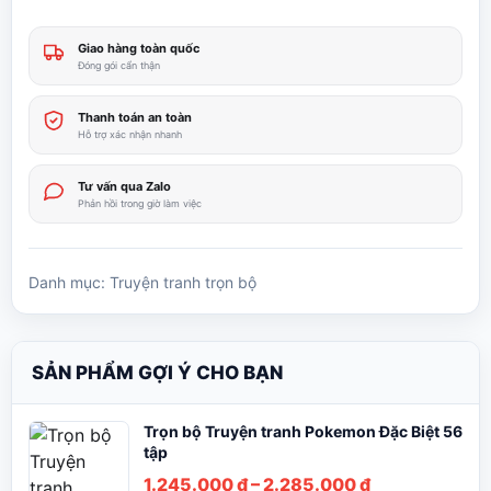
Giao hàng toàn quốc
Đóng gói cẩn thận
Thanh toán an toàn
Hỗ trợ xác nhận nhanh
Tư vấn qua Zalo
Phản hồi trong giờ làm việc
Danh mục:
Truyện tranh trọn bộ
SẢN PHẨM GỢI Ý CHO BẠN
Trọn bộ Truyện tranh Pokemon Đặc Biệt 56
tập
Khoảng
1.245.000
₫
–
2.285.000
₫