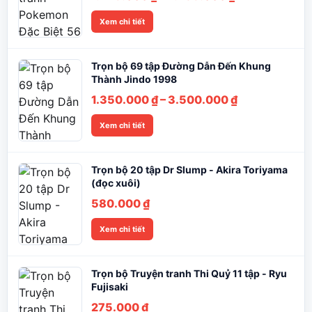
giá:
Xem chi tiết
từ
1.245.000 ₫
đến
Trọn bộ 69 tập Đường Dẫn Đến Khung
2.285.000 ₫
Thành Jindo 1998
Khoảng
1.350.000
₫
–
3.500.000
₫
giá:
Xem chi tiết
từ
1.350.000 ₫
đến
Trọn bộ 20 tập Dr Slump - Akira Toriyama
3.500.000 ₫
(đọc xuôi)
580.000
₫
Xem chi tiết
Trọn bộ Truyện tranh Thi Quỷ 11 tập - Ryu
Fujisaki
275.000
₫