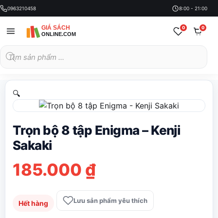
0963210458
8:00 - 21:00
0
0
Tìm
kiếm
sản
phẩm
🔍
Trọn bộ 8 tập Enigma – Kenji
Sakaki
185.000
₫
Lưu sản phẩm yêu thích
Hết hàng