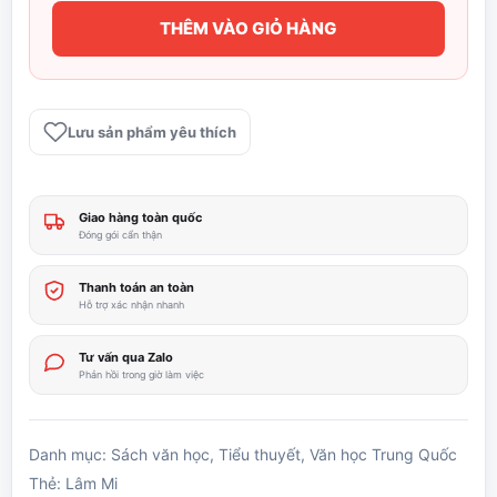
THÊM VÀO GIỎ HÀNG
Thiên
Vọng
-
Lâm
Lưu sản phẩm yêu thích
Mi
số
lượng
Giao hàng toàn quốc
Đóng gói cẩn thận
Thanh toán an toàn
Hỗ trợ xác nhận nhanh
Tư vấn qua Zalo
Phản hồi trong giờ làm việc
Danh mục:
Sách văn học
,
Tiểu thuyết
,
Văn học Trung Quốc
Thẻ:
Lâm Mi