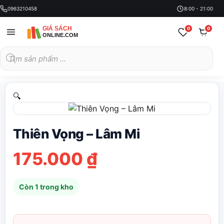
0963210458
8:00 - 21:00
0
0
Tìm
kiếm
sản
phẩm
🔍
Thiên Vọng – Lâm Mi
175.000
₫
Còn 1 trong kho