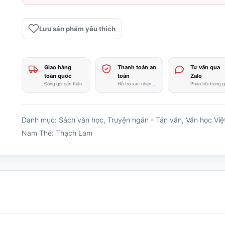
Thạch
Lam
Lưu sản phẩm yêu thích
số
lượng
Giao hàng
Thanh toán an
Tư vấn qua
toàn quốc
toàn
Zalo
Đóng gói cẩn thận
Hỗ trợ xác nhận nhanh
Danh mục:
Sách văn học
,
Truyện ngắn - Tản văn
,
Văn học Việ
Nam
Thẻ:
Thạch Lam