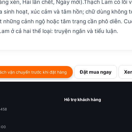
àng xén, Hai lần chết, Ngày mới).Thạch Lam có lối v
ủa sinh hoạt, xúc cảm và tâm hồn; chữ dùng không t
át những cảnh ngộ hoặc tâm trạng cần phô diễn. Cu
m ở cả hai thể loại: truyện ngắn và tiểu luận.
Đặt mua ngay
Xem
ách vận chuyển trước khi đặt hàng
Hỗ trợ khách hàng
0458
1:00