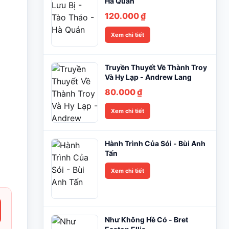
Hà Quán
120.000
₫
Xem chi tiết
Truyền Thuyết Về Thành Troy
Và Hy Lạp - Andrew Lang
80.000
₫
Xem chi tiết
Hành Trình Của Sói - Bùi Anh
Tấn
Xem chi tiết
Như Không Hề Có - Bret