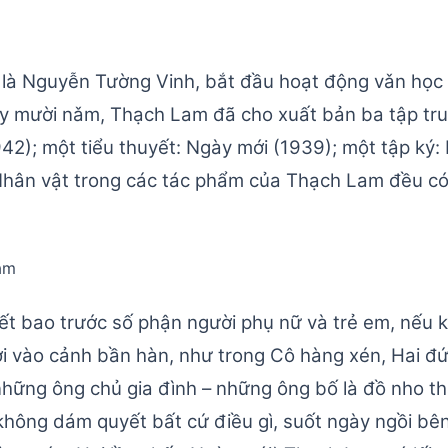
à Nguyễn Tường Vinh, bắt đầu hoạt động vǎn học t
ầy mười nǎm, Thạch Lam đã cho xuất bản ba tập tr
942); một tiểu thuyết: Ngày mới (1939); một tập ký
 Nhân vật trong các tác phẩm của Thạch Lam đều có
iết bao trước số phận người phụ nữ và trẻ em, nếu k
i vào cảnh bần hàn, như trong Cô hàng xén, Hai đứ
những ông chủ gia đình – những ông bố là đồ nho thất
 không dám quyết bất cứ điều gì, suốt ngày ngồi bên