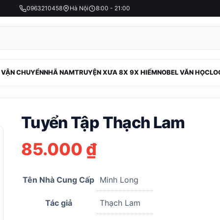
0963210458
Hà Nội
8:00 - 21:00
 VẬN CHUYỂN
NHÃ NAM
TRUYỆN XƯA 8X 9X HIẾM
NOBEL VĂN HỌC
LO
Tuyển Tập Thạch Lam
85.000
₫
Tên Nhà Cung Cấp
Minh Long
Tác giả
Thạch Lam