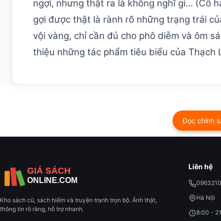
ngợi, nhưng thật ra là không nghĩ gì… (Cô h
gợi được thật là rành rõ những trạng trái c
vội vàng, chỉ cần đủ cho phô diễm và ôm s
thiệu những tác phẩm tiêu biểu của Thạch La
Đọc chính s
Liên hệ
096321
Hà Nội
Kho sách cũ, sách hiếm và truyện tranh trọn bộ. Ảnh thật,
thông tin rõ ràng, hỗ trợ nhanh.
8:00 - 2