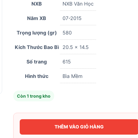
NXB
NXB Văn Học
Năm XB
07-2015
Trọng lượng (gr)
580
Kích Thước Bao Bì
20.5 x 14.5
Số trang
615
Hình thức
Bìa Mềm
Còn 1 trong kho
THÊM VÀO GIỎ HÀNG
Tuyển
Tập