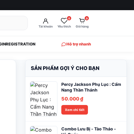
0
0
Tài khoản
Yêu thích
Giỏ hàng
GIN
REGISTRATION
Hỗ trợ nhanh
SẢN PHẨM GỢI Ý CHO BẠN
Percy Jackson Phụ Lục : Cẩm
Nang Thần Thánh
50.000
₫
Xem chi tiết
Combo Lưu Bị - Tào Tháo -