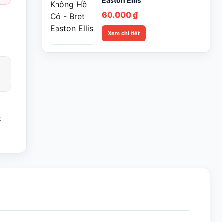
Easton Ellis
60.000
₫
Xem chi tiết
Phản hồi trong giờ làm việc
t