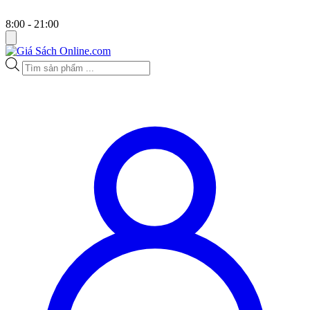
8:00 - 21:00
Tìm
kiếm
sản
phẩm