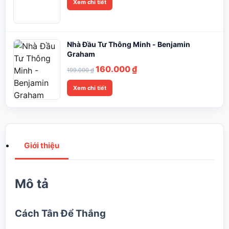
Xem chi tiết
Nhà Đầu Tư Thông Minh - Benjamin
Graham
Giá
Giá
160.000
₫
199.000
₫
gốc
hiện
Xem chi tiết
là:
tại
199.000 ₫.
là:
160.000 ₫.
Giới thiệu
Mô tả
Cách Tân Để Thắng