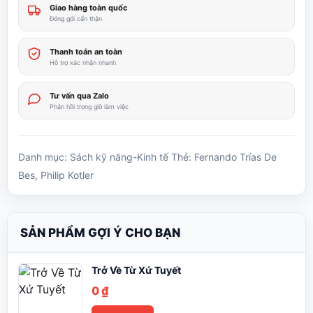
Giao hàng toàn quốc
50.000 ₫.
Đóng gói cẩn thận
Thanh toán an toàn
Hỗ trợ xác nhận nhanh
Tư vấn qua Zalo
Phản hồi trong giờ làm việc
Danh mục:
Sách kỹ năng-Kinh tế
Thẻ:
Fernando Trías De
Bes
,
Philip Kotler
SẢN PHẨM GỢI Ý CHO BẠN
Trở Về Từ Xứ Tuyết
0
₫