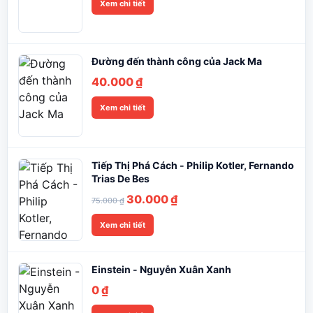
Xem chi tiết
Đường đến thành công của Jack Ma
40.000
₫
Xem chi tiết
Tiếp Thị Phá Cách - Philip Kotler, Fernando
Trias De Bes
Giá
Giá
30.000
₫
75.000
₫
gốc
hiện
Xem chi tiết
là:
tại
75.000 ₫.
là:
30.000 ₫.
Einstein - Nguyễn Xuân Xanh
0
₫