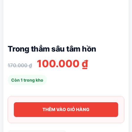
Trong thẳm sâu tâm hồn
Giá
Giá
100.000
₫
170.000
₫
gốc
hiện
Còn 1 trong kho
là:
tại
170.000 ₫.
là:
100.000 
THÊM VÀO GIỎ HÀNG
Trong
thẳm
sâu