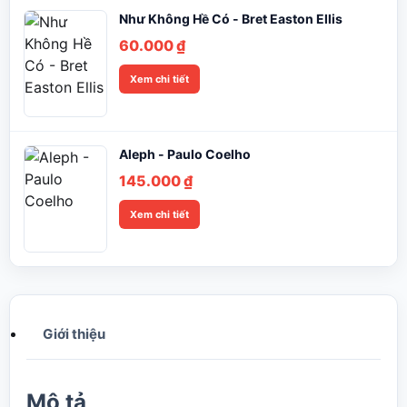
Như Không Hề Có - Bret Easton Ellis
60.000
₫
Xem chi tiết
Aleph - Paulo Coelho
145.000
₫
Xem chi tiết
Giới thiệu
Mô tả