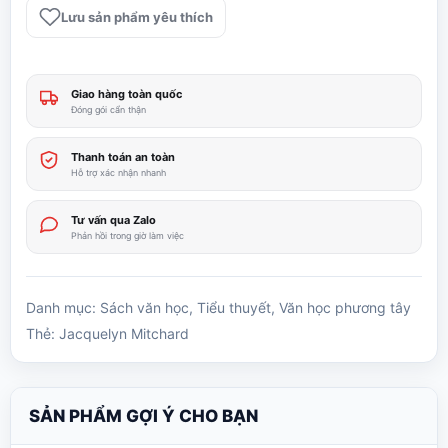
tâm
Lưu sản phẩm yêu thích
hồn
số
lượng
Giao hàng toàn quốc
Đóng gói cẩn thận
Thanh toán an toàn
Hỗ trợ xác nhận nhanh
Tư vấn qua Zalo
Phản hồi trong giờ làm việc
Danh mục:
Sách văn học
,
Tiểu thuyết
,
Văn học phương tây
Thẻ:
Jacquelyn Mitchard
SẢN PHẨM GỢI Ý CHO BẠN