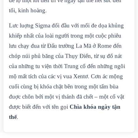
để lộ một lời tiên tri về ngày tận thế hết sức đen
tối, kinh hoàng.
Lưc luợng Sigma đối đầu với mối đe dọa khủng
khiếp nhất của loài người trong một cuộc phiêu
lưu chạy đua từ Đấu trường La Mã ở Rome đến
chóp núi phủ băng của Thụy Điển, từ sụ đổ nát
của những tu viện thời Trung cổ đến những ngôi
mộ mất tích của các vị vua Xentơ. Cơn ác mộng
cuối cùng bị khóa chặt bên trong một tấm bùa
đuợc chôn bởi một vị thánh đã chết – một cổ vật
được biết đến với tên gọi
Chìa khóa ngày tận
thế
.