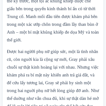
thế kỷ trước, một tội ác khủng khiếp đuợc che
giấu bên trong quyển kinh thánh bí ẩn có từ thời
Trung cổ. Manh mối đầu tiên được khám phá bên
trong một xác ướp chôn trong đầm lầy than bùn ở
Anh – một bí mật khủng khiếp đe dọa Mỹ và toàn
thế giới.
Được hai ngừời phụ nữ giúp sức, một là tình nhân
cũ, còn nguời kia là cộng sự mới, Gray phảí xâu
chuỗi sự thật kinh hoàng lại với nhau. Nhưng việc
khám phá ra bí mật này khiến anh trả giá đắt, và
để cứu lấy tương lai, Gray sẽ phải hy sinh một
trong hai nguời phụ nữ hết lòng giúp đỡ anh. Như
thế duờng như vẫn chua đủ, khi sự thật dàn hé mở