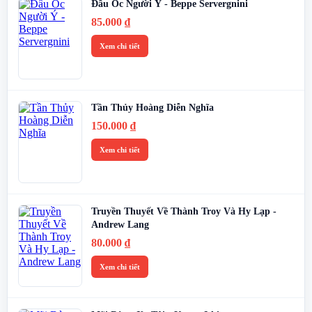
Đầu Óc Người Ý - Beppe Servergnini
85.000
₫
Xem chi tiết
Tần Thủy Hoàng Diễn Nghĩa
150.000
₫
Xem chi tiết
Truyền Thuyết Về Thành Troy Và Hy Lạp -
Andrew Lang
80.000
₫
Xem chi tiết