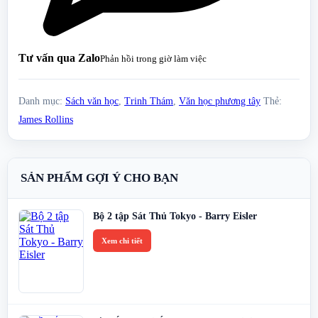
Tư vấn qua Zalo
Phản hồi trong giờ làm việc
Danh mục:
Sách văn học
,
Trinh Thám
,
Văn học phương tây
Thẻ:
James Rollins
SẢN PHẨM GỢI Ý CHO BẠN
Bộ 2 tập Sát Thủ Tokyo - Barry Eisler
Xem chi tiết