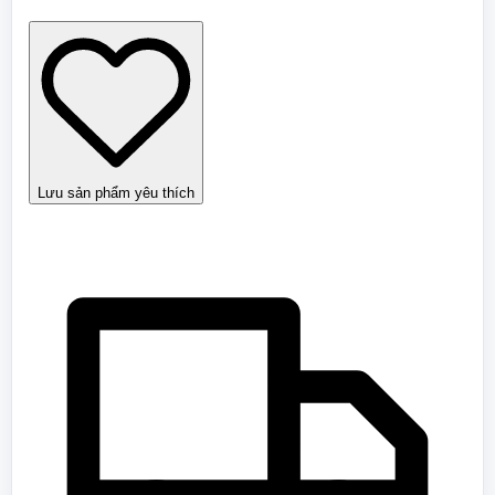
gian
–
Tuyển
tập
truyện
trinh
thám
số
lượng
Lưu sản phẩm yêu thích