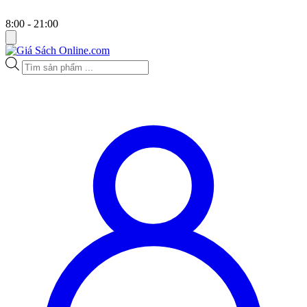
8:00 - 21:00
Tìm
kiếm
sản
phẩm