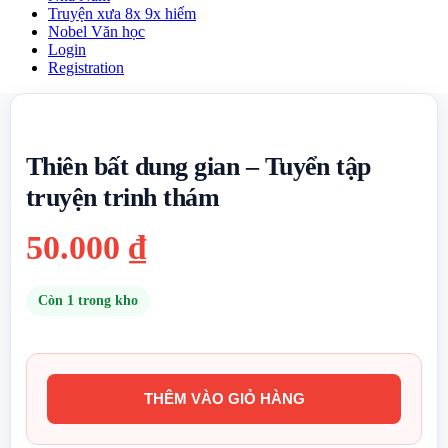
Truyện xưa 8x 9x hiếm
Nobel Văn học
Login
Registration
Thiên bất dung gian – Tuyển tập
truyện trinh thám
50.000
₫
Còn 1 trong kho
THÊM VÀO GIỎ HÀNG
Thiên
bất
dung