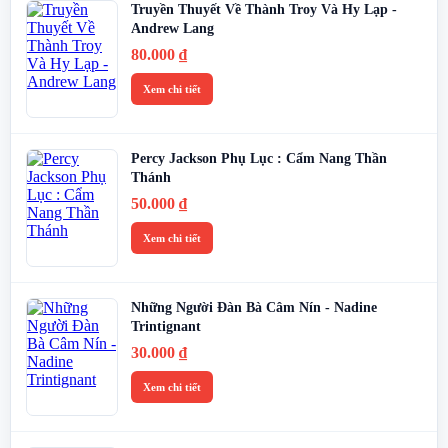
Truyền Thuyết Về Thành Troy Và Hy Lạp -
Andrew Lang
80.000
₫
Xem chi tiết
Percy Jackson Phụ Lục : Cẩm Nang Thần
Thánh
50.000
₫
Xem chi tiết
Những Người Đàn Bà Câm Nín - Nadine
Trintignant
30.000
₫
Xem chi tiết