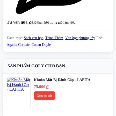
Tư vấn qua Zalo
Phản hồi trong giờ làm việc
Danh mục:
Sách văn học
,
Trinh Thám
,
Văn học phương tây
Thẻ:
Agatha Christie
,
Conan Doyle
SẢN PHẨM GỢI Ý CHO BẠN
Khuôn Mặt Bị Đánh Cắp - LAFITA
75.000
₫
Xem chi tiết