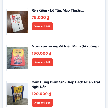
Rèn Kiếm - Lỗ Tấn, Mao Thuẫn...
75.000
₫
Xem chi tiết
Mười sáu hoàng đế triều Minh (bìa cứng)
150.000
₫
Xem chi tiết
Cấm Cung Diễm Sử - Diệp Hách Nhan Trát
Nghi Dân
120.000
₫
Xem chi tiết