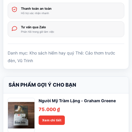
Thanh toán an toàn
Hỗ trợ xác nhận nhanh
Tư vấn qua Zalo
Phản hồi trong giờ làm việc
Danh mục:
Kho sách hiếm hay quý
Thẻ:
Cảo thơm trước
đèn
,
Vũ Trinh
SẢN PHẨM GỢI Ý CHO BẠN
Người Mỹ Trầm Lặng - Graham Greene
75.000
₫
Xem chi tiết