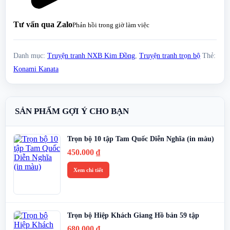
Tư vấn qua Zalo
Phản hồi trong giờ làm việc
Danh mục:
Truyện tranh NXB Kim Đồng
,
Truyện tranh trọn bộ
Thẻ:
Konami Kanata
SẢN PHẨM GỢI Ý CHO BẠN
Trọn bộ 10 tập Tam Quốc Diễn Nghĩa (in màu)
450.000
₫
Xem chi tiết
Trọn bộ Hiệp Khách Giang Hồ bản 59 tập
680.000
₫