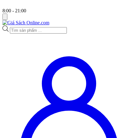
8:00 - 21:00
Tìm
kiếm
sản
phẩm