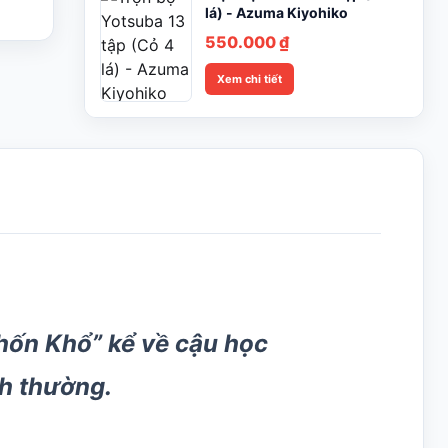
lá) - Azuma Kiyohiko
550.000
₫
Xem chi tiết
Khốn Khổ” kể về cậu học
h thường.