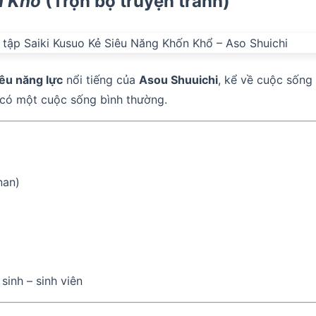
n Khổ
(Trọn bộ truyện tranh)
iêu năng lực
nổi tiếng của
Asou Shuuichi
, kể về cuộc sống
 có một cuộc sống bình thường.
an)
sinh – sinh viên