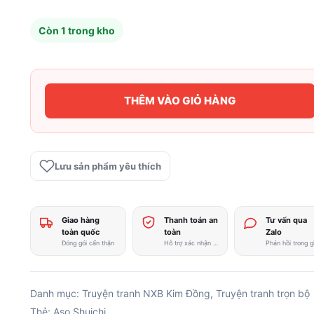
Còn 1 trong kho
THÊM VÀO GIỎ HÀNG
Trọn
bộ
26
tập
Lưu sản phẩm yêu thích
Saiki
Kusuo
Kẻ
Giao hàng
Thanh toán an
Tư vấn qua
Siêu
toàn quốc
toàn
Zalo
Năng
Đóng gói cẩn thận
Hỗ trợ xác nhận nhanh
Khốn
Khổ
-
Danh mục:
Truyện tranh NXB Kim Đồng
,
Truyện tranh trọn bộ
Aso
Thẻ:
Aso Shuichi