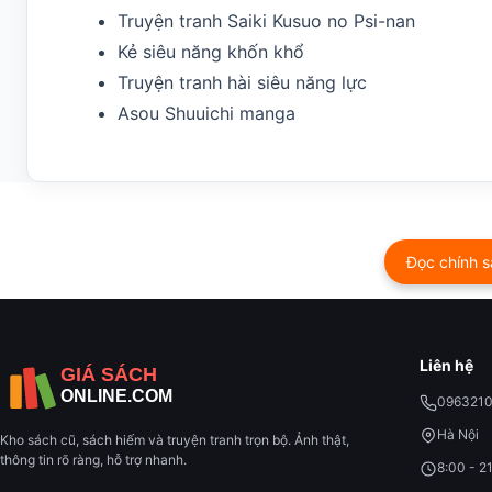
Truyện tranh Saiki Kusuo no Psi-nan
Kẻ siêu năng khốn khổ
Truyện tranh hài siêu năng lực
Asou Shuuichi manga
Đọc chính s
Liên hệ
096321
Hà Nội
Kho sách cũ, sách hiếm và truyện tranh trọn bộ. Ảnh thật,
thông tin rõ ràng, hỗ trợ nhanh.
8:00 - 2