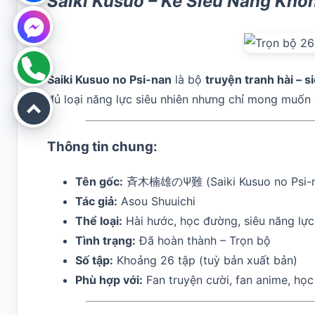
Saiki Kusuo – Kẻ Siêu Năng Khố
Saiki Kusuo no Psi-nan
là bộ
truyện tranh hài – s
đủ loại năng lực siêu nhiên nhưng chỉ mong muốn
Thông tin chung:
Tên gốc:
斉木楠雄のΨ難 (Saiki Kusuo no Psi-n
Tác giả:
Asou Shuuichi
Thể loại:
Hài hước, học đường, siêu năng lực
Tình trạng:
Đã hoàn thành – Trọn bộ
Số tập:
Khoảng 26 tập (tuỳ bản xuất bản)
Phù hợp với:
Fan truyện cười, fan anime, học 