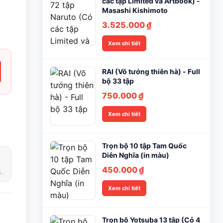
các tập Limited và Artbook) -
Masashi Kishimoto
3.525.000
₫
Xem chi tiết
RAI (Võ tướng thiên hà) - Full
bộ 33 tập
750.000
₫
Xem chi tiết
Trọn bộ 10 tập Tam Quốc
Diễn Nghĩa (in màu)
450.000
₫
Phản hồi trong giờ làm việc
Xem chi tiết
Trọn bộ Yotsuba 13 tập (Cỏ 4