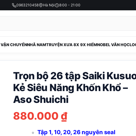
0963210458
Hà Nội
8:00 - 21:00
 VẬN CHUYỂN
NHÃ NAM
TRUYỆN XƯA 8X 9X HIẾM
NOBEL VĂN HỌC
LO
Trọn bộ 26 tập Saiki Kusu
Kẻ Siêu Năng Khốn Khổ –
Aso Shuichi
880.000
₫
Tập 1, 10, 20, 26 nguyên seal