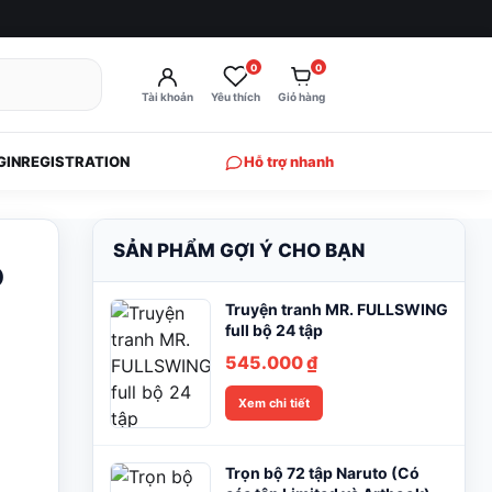
0
0
Tài khoản
Yêu thích
Giỏ hàng
GIN
REGISTRATION
Hỗ trợ nhanh
SẢN PHẨM GỢI Ý CHO BẠN
o
Truyện tranh MR. FULLSWING
full bộ 24 tập
545.000
₫
Xem chi tiết
Trọn bộ 72 tập Naruto (Có