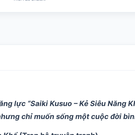
Shuichi
số
lượng
 năng lực “Saiki Kusuo – Kẻ Siêu Năng 
nhưng chỉ muốn sống một cuộc đời bìn