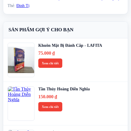
Thẻ:
Đinh Tị
SẢN PHẨM GỢI Ý CHO BẠN
Khuôn Mặt Bị Đánh Cắp - LAFITA
75.000
₫
Xem chi tiết
Tần Thủy Hoàng Diễn Nghĩa
150.000
₫
Xem chi tiết