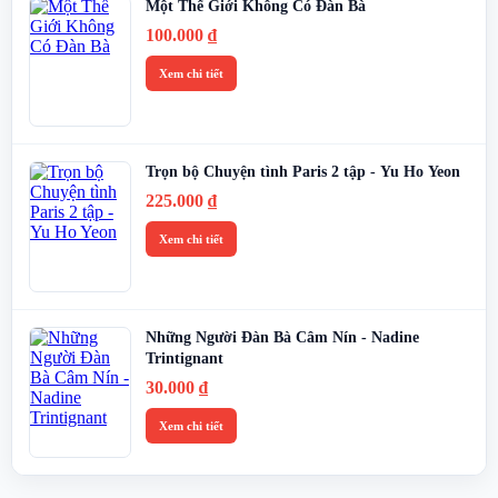
Một Thế Giới Không Có Đàn Bà
100.000
₫
Xem chi tiết
Trọn bộ Chuyện tình Paris 2 tập - Yu Ho Yeon
225.000
₫
Xem chi tiết
Những Người Đàn Bà Câm Nín - Nadine
Trintignant
30.000
₫
Xem chi tiết