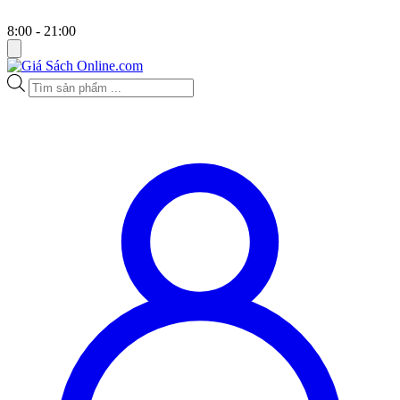
8:00 - 21:00
Tìm
kiếm
sản
phẩm