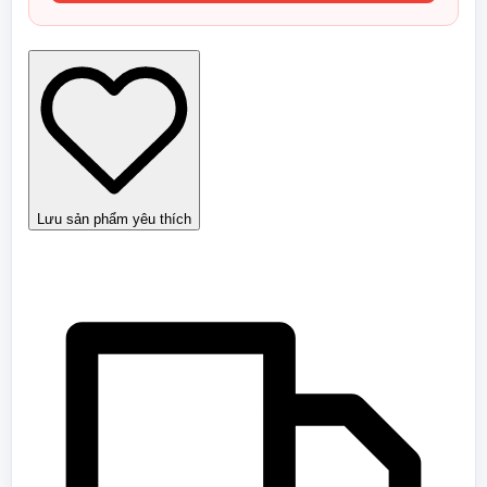
Venus
Virus
full
8
tập
-
Suzumi
Atsushi
số
lượng
Lưu sản phẩm yêu thích