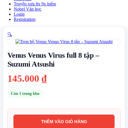
Truyện xưa 8x 9x hiếm
Nobel Văn học
Login
Registration
🔍
Venus Venus Virus full 8 tập –
Suzumi Atsushi
145.000
₫
Còn 1 trong kho
THÊM VÀO GIỎ HÀNG
Venus