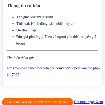
Thông tin cơ bản
Tác giả
: Suzumi Atsushi
Thể loại
: Hành động, siêu nhiên, kỳ ảo
Độ dài
: 8 tập
Độc giả phù hợp
: Teen và người yêu thích truyện giả
tưởng
Tìm hiểu thêm tại:
https://www.animenewsnetwork.com/encyclopedia/anime.php?
id=7082
Đặt mua ngay
Xem
Đọc chính sách vận chuyển trước khi đặt hàng