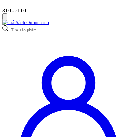
8:00 - 21:00
Tìm
kiếm
sản
phẩm