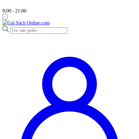
8:00 - 21:00
Tìm
kiếm
sản
phẩm