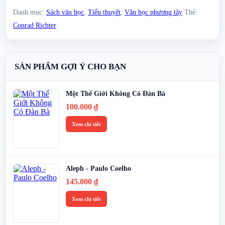
Danh mục:
Sách văn học
,
Tiểu thuyết
,
Văn học phương tây
Thẻ:
Conrad Richter
SẢN PHẨM GỢI Ý CHO BẠN
Một Thế Giới Không Có Đàn Bà
100.000
₫
Xem chi tiết
Aleph - Paulo Coelho
145.000
₫
Xem chi tiết