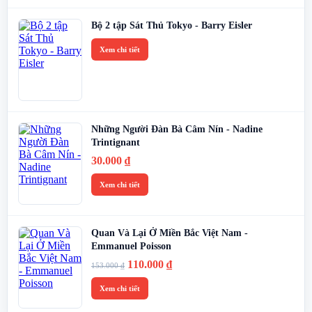
Bộ 2 tập Sát Thủ Tokyo - Barry Eisler
Xem chi tiết
Những Người Đàn Bà Câm Nín - Nadine
Trintignant
30.000
₫
Xem chi tiết
Quan Và Lại Ở Miền Bắc Việt Nam -
Emmanuel Poisson
Giá
Giá
110.000
₫
153.000
₫
gốc
hiện
là:
tại
Xem chi tiết
153.000 ₫.
là: