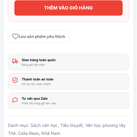
THÊM VÀO GIỎ HÀNG
Cô
Bé
Phù
Thuỷ
Lưu sản phẩm yêu thích
-
Celia
Rees
Giao hàng toàn quốc
số
Đóng gói cẩn thận
lượng
Thanh toán an toàn
Hỗ trợ xác nhận nhanh
Tư vấn qua Zalo
Phản hồi trong giờ làm việc
Danh mục:
Sách văn học
,
Tiểu thuyết
,
Văn học phương tây
Thẻ:
Celia Rees
,
Nhã Nam