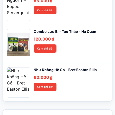
85.000
₫
Xem chi tiết
Combo Lưu Bị - Tào Tháo - Hà Quán
120.000
₫
Xem chi tiết
Như Không Hề Có - Bret Easton Ellis
60.000
₫
Xem chi tiết