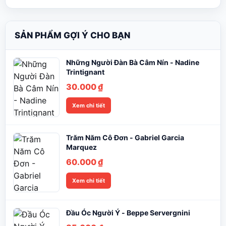
SẢN PHẨM GỢI Ý CHO BẠN
Những Người Đàn Bà Câm Nín - Nadine
Trintignant
30.000
₫
Xem chi tiết
Trăm Năm Cô Đơn - Gabriel Garcia
Marquez
60.000
₫
Xem chi tiết
Đầu Óc Người Ý - Beppe Servergnini