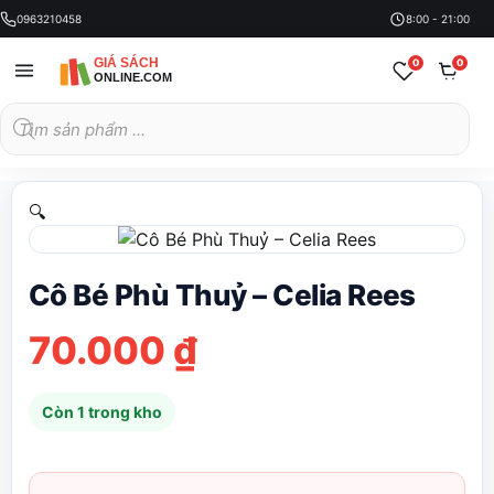
0963210458
8:00 - 21:00
0
0
Tìm
kiếm
sản
phẩm
🔍
Cô Bé Phù Thuỷ – Celia Rees
70.000
₫
Còn 1 trong kho