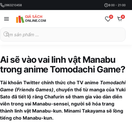
0963210458
8:00 - 21:00
0
0
Tìm
kiếm
sản
phẩm
Ai sẽ vào vai linh vật Manabu
trong anime Tomodachi Game?
Tài khoản Twitter chính thức cho TV anime
Tomodachi
Game (Friends Games)
, chuyển thể từ manga của Yuki
Sato đã tiết lộ rằng Chafurin sẽ tham gia vào dàn diễn
viên trong vai Manabu-sensei, người sẽ hóa trang
thành linh vật Manabu-kun. Minami Takayama sẽ lồng
tiếng cho Manabu-kun.