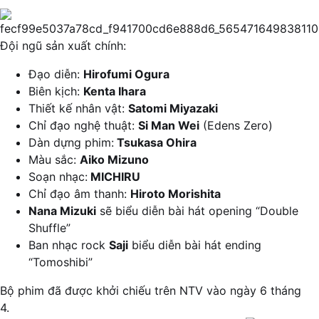
Đội ngũ sản xuất chính:
Đạo diễn:
Hirofumi Ogura
Biên kịch:
Kenta Ihara
Thiết kế nhân vật:
Satomi Miyazaki
Chỉ đạo nghệ thuật:
Si Man Wei
(Edens Zero)
Dàn dựng phim:
Tsukasa Ohira
Màu sắc:
Aiko Mizuno
Soạn nhạc:
MICHIRU
Chỉ đạo âm thanh:
Hiroto Morishita
Nana Mizuki
sẽ biểu diễn bài hát opening “Double
Shuffle”
Ban nhạc rock
Saji
biểu diễn bài hát ending
“Tomoshibi”
Bộ phim đã được khởi chiếu trên NTV vào ngày 6 tháng
4.