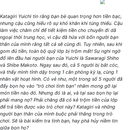
Katagiri Yuichi tin rằng bạn bè quan trọng hơn tiền bạc,
nhưng cậu cũng hiểu rõ sự khó khăn khi túng thiếu. Cậu
làm việc chăm chỉ để tiết kiệm tiền cho chuyến đi dã
ngoại thời trung học, vì cậu đã hứa với bốn người bạn
thân của mình rằng tất cả sẽ cùng đi. Tuy nhiên, sau khi
gom đủ tiền, toàn bộ quỹ lớp bị trộm mất! Sự nghi ngờ
đổ lên đầu hai người bạn của Yuichi là Sawaragi Shiho
và Shibe Makoto. Ngay sau đó, cả 5 người bị bắt cóc,
và thấy mình tỉnh dậy trong 1 căn phòng kỳ lạ, cùng 1
nhân vật hoạt hình. Có vẻ như, một trong số 5 người đã
đẩy bọn họ vào “trò chơi tình bạn” nhằm mong gỡ lại
món tiền nào đó. Nhưng đó là ai, và tại sao bọn họ lại
phải mang nợ? Phải chăng đã có kẻ trộm tiền của lớp
để trả tiền được vào trò chơi này? Katagiri và những
người bạn thân của mình buộc phải thắng trong trò
chơi. Sẽ là bài kiểm tra tình bạn, hay phá hủy niềm tin
giữa bọn họ?