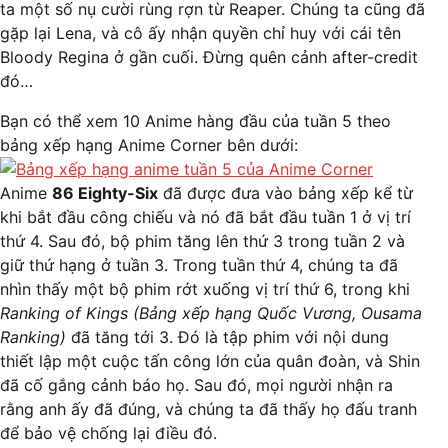
ta một số nụ cười rùng rợn từ Reaper. Chúng ta cũng đã
gặp lại Lena, và cô ấy nhận quyền chỉ huy với cái tên
Bloody Regina ở gần cuối. Đừng quên cảnh after-credit
đó…
Bạn có thể xem 10 Anime hàng đầu của tuần 5 theo
bảng xếp hạng Anime Corner bên dưới:
Anime
86 Eighty-Six
đã được đưa vào bảng xếp kể từ
khi bắt đầu công chiếu và nó đã bắt đầu tuần 1 ở vị trí
thứ 4. Sau đó, bộ phim tăng lên thứ 3 trong tuần 2 và
giữ thứ hạng ở tuần 3. Trong tuần thứ 4, chúng ta đã
nhìn thấy một bộ phim rớt xuống vị trí thứ 6, trong khi
Ranking of Kings (Bảng xếp hạng Quốc Vương, Ousama
Ranking)
đã tăng tới 3. Đó là tập phim với nội dung
thiết lập một cuộc tấn công lớn của quân đoàn, và Shin
đã cố gắng cảnh báo họ. Sau đó, mọi người nhận ra
rằng anh ấy đã đúng, và chúng ta đã thấy họ đấu tranh
để bảo vệ chống lại điều đó.