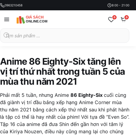
0963210458
8:00 - 21:00
0
0
Tìm
kiếm
sản
phẩm
Anime 86 Eighty-Six tăng lên
vị trí thứ nhất trong tuần 5 của
mùa thu năm 2021
Phải mất 5 tuần, nhưng Anime
86 Eighty-Six
cuối cùng
đã giành vị trí đầu bảng xếp hạng Anime Corner mùa
thu năm 2021 bằng cách xếp thứ nhất sau khi phát hành
là tập có thể là hay nhất của phim! Với tựa đề “Even So”.
Tập 16 của anime đã đưa Shin đến gần hơn với tâm lý
của Kiriya Nouzen, điều này cũng mang lại cho chúng