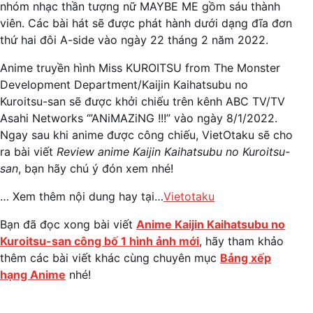
nhóm nhạc thần tượng nữ MAYBE ME gồm sáu thành
viên. Các bài hát sẽ được phát hành dưới dạng đĩa đơn
thứ hai đôi A-side vào ngày 22 tháng 2 năm 2022.
Anime truyền hình Miss KUROITSU from The Monster
Development Department/Kaijin Kaihatsubu no
Kuroitsu-san sẽ được khởi chiếu trên kênh ABC TV/TV
Asahi Networks ‘”ANiMAZiNG !!!” vào ngày 8/1/2022.
Ngay sau khi anime được công chiếu, VietOtaku sẽ cho
ra bài viết
Review anime Kaijin Kaihatsubu no Kuroitsu-
san
, bạn hãy chú ý đón xem nhé!
… Xem thêm nội dung hay tại…
Vietotaku
Bạn đã đọc xong bài viết
Anime Kaijin Kaihatsubu no
Kuroitsu-san công bố 1 hình ảnh mới
, hãy tham khảo
thêm các bài viết khác cùng chuyên mục
Bảng xếp
hạng Anime
nhé!