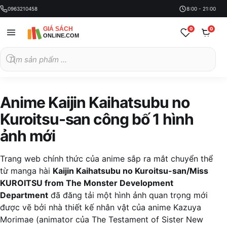
0963210458
8:00 - 21:00
0
0
Tìm
kiếm
sản
phẩm
Anime Kaijin Kaihatsubu no
Kuroitsu-san công bố 1 hình
ảnh mới
Trang web chính thức của anime sắp ra mắt chuyển thể
từ manga hài
Kaijin Kaihatsubu no Kuroitsu-san/Miss
KUROITSU from The Monster Development
Department
đã đăng tải một hình ảnh quan trọng mới
được vẽ bởi nhà thiết kế nhân vật của anime Kazuya
Morimae (animator của The Testament of Sister New