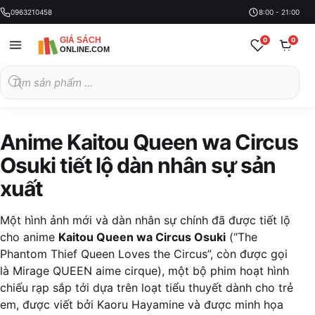
0963210458
8:00 - 21:00
0
0
Tìm
kiếm
sản
phẩm
Anime Kaitou Queen wa Circus
Osuki tiết lộ dàn nhân sự sản
xuất
Một hình ảnh mới và dàn nhân sự chính đã được tiết lộ
cho anime
Kaitou Queen wa Circus Osuki
(“The
Phantom Thief Queen Loves the Circus”, còn được gọi
là Mirage QUEEN aime cirque), một bộ phim hoạt hình
chiếu rạp sắp tới dựa trên loạt tiểu thuyết dành cho trẻ
em, được viết bởi Kaoru Hayamine và được minh họa