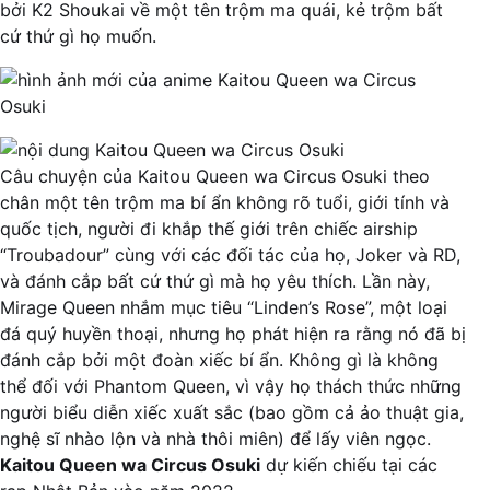
bởi K2 Shoukai về một tên trộm ma quái, kẻ trộm bất
cứ thứ gì họ muốn.
Câu chuyện của Kaitou Queen wa Circus Osuki theo
chân một tên trộm ma bí ẩn không rõ tuổi, giới tính và
quốc tịch, người đi khắp thế giới trên chiếc airship
“Troubadour” cùng với các đối tác của họ, Joker và RD,
và đánh cắp bất cứ thứ gì mà họ yêu thích. Lần này,
Mirage Queen nhắm mục tiêu “Linden’s Rose”, một loại
đá quý huyền thoại, nhưng họ phát hiện ra rằng nó đã bị
đánh cắp bởi một đoàn xiếc bí ẩn. Không gì là không
thể đối với Phantom Queen, vì vậy họ thách thức những
người biểu diễn xiếc xuất sắc (bao gồm cả ảo thuật gia,
nghệ sĩ nhào lộn và nhà thôi miên) để lấy viên ngọc.
Kaitou Queen wa Circus Osuki
dự kiến ​​chiếu tại các