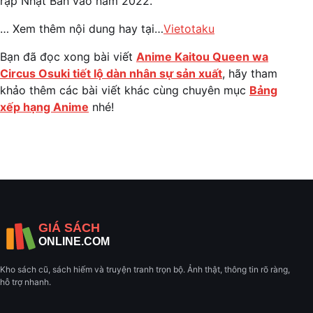
rạp Nhật Bản vào năm 2022.
… Xem thêm nội dung hay tại…
Vietotaku
Bạn đã đọc xong bài viết
Anime Kaitou Queen wa
Circus Osuki tiết lộ dàn nhân sự sản xuất
, hãy tham
khảo thêm các bài viết khác cùng chuyên mục
Bảng
xếp hạng Anime
nhé!
Kho sách cũ, sách hiếm và truyện tranh trọn bộ. Ảnh thật, thông tin rõ ràng,
hỗ trợ nhanh.