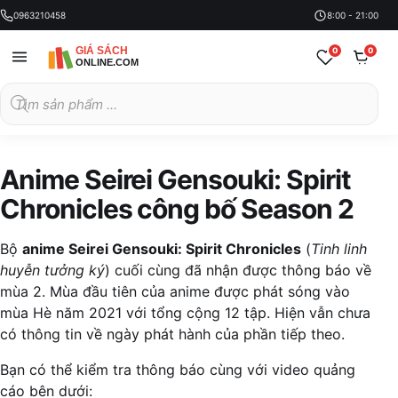
0963210458
8:00 - 21:00
0
0
Tìm
kiếm
sản
phẩm
Anime Seirei Gensouki: Spirit
Chronicles công bố Season 2
Bộ
anime Seirei Gensouki: Spirit Chronicles
(
Tinh linh
huyễn tưởng ký
) cuối cùng đã nhận được thông báo về
mùa 2. Mùa đầu tiên của anime được phát sóng vào
mùa Hè năm 2021 với tổng cộng 12 tập. Hiện vẫn chưa
có thông tin về ngày phát hành của phần tiếp theo.
Bạn có thể kiểm tra thông báo cùng với video quảng
cáo bên dưới: