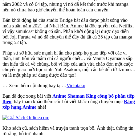
năm 2002 và có 64 tập, nhưng vì nó đã kết thúc trước khi manga
nên nó chưa bao giờ chuyển thể hoàn toàn câu chuyện.
Bản khởi động lại của studio Bridge bắt đầu được phát sóng vào
mùa xuân năm 2021 tại Nhật Bản. Anime là độc quyền của Netflix,
vì vậy simulcast không có sẵn. Phần khởi động lại được đạo diễn
bởi Joji Furuta và nó đã chuyển thể đầy đủ tất cả 35 tập của manga
trong 52 tập.
Pháp sư sở hữu sức mạnh bí ẩn cho phép họ giao tiếp với các vị
thần, linh hồn và thậm chí cả người chết… và Manta Oyamada sắp
tìm hiểu tất cả về chúng, bởi vì lớp của anh vừa chào đón một cuộc
chuyển giao mới học sinh: Yoh Asakura, một cậu bé đến từ Izumo…
và là một pháp sư đang được đào tạo!
… Xem thêm nội dung hay tại…
Vietotaku
Bạn đã đọc xong bài viết
Anime Shaman King công bố phần tiếp
theo
, hãy tham khảo thêm các bài viết khác cùng chuyên mục
Bảng
xếp hạng Anime
nhé!
Kho sách cũ, sách hiếm và truyện tranh trọn bộ. Ảnh thật, thông tin
rõ ràng, hỗ trợ nhanh.