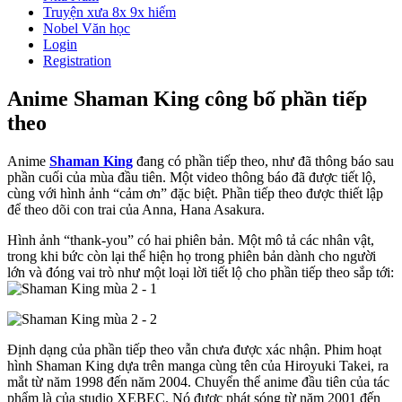
Truyện xưa 8x 9x hiếm
Nobel Văn học
Login
Registration
Anime Shaman King công bố phần tiếp
theo
Anime
Shaman King
đang có phần tiếp theo, như đã thông báo sau
phần cuối của mùa đầu tiên. Một video thông báo đã được tiết lộ,
cùng với hình ảnh “cảm ơn” đặc biệt. Phần tiếp theo được thiết lập
để theo dõi con trai của Anna, Hana Asakura.
Hình ảnh “thank-you” có hai phiên bản. Một mô tả các nhân vật,
trong khi bức còn lại thể hiện họ trong phiên bản dành cho người
lớn và đóng vai trò như một loại lời tiết lộ cho phần tiếp theo sắp tới:
Định dạng của phần tiếp theo vẫn chưa được xác nhận. Phim hoạt
hình Shaman King dựa trên manga cùng tên của Hiroyuki Takei, ra
mắt từ năm 1998 đến năm 2004. Chuyển thể anime đầu tiên của tác
phẩm là của studio XEBEC. Nó được phát sóng từ năm 2001 đến