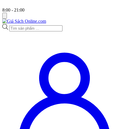
8:00 - 21:00
Tìm
kiếm
sản
phẩm