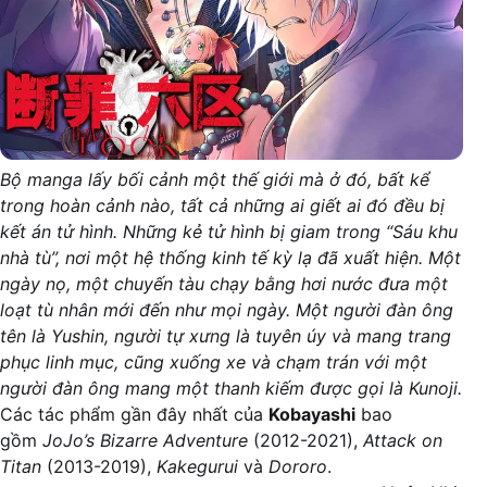
Bộ manga lấy bối cảnh một thế giới mà ở đó, bất kể
trong hoàn cảnh nào, tất cả những ai giết ai đó đều bị
kết án tử hình. Những kẻ tử hình bị giam trong “Sáu khu
nhà tù”, nơi một hệ thống kinh tế kỳ lạ đã xuất hiện. Một
ngày nọ, một chuyến tàu chạy bằng hơi nước đưa một
loạt tù nhân mới đến như mọi ngày. Một người đàn ông
tên là Yushin, người tự xưng là tuyên úy và mang trang
phục linh mục, cũng xuống xe và chạm trán với một
người đàn ông mang một thanh kiếm được gọi là Kunoji.
Các tác phẩm gần đây nhất của
Kobayashi
bao
gồm
JoJo’s Bizarre Adventure
(2012-2021),
Attack on
Titan
(2013-2019),
Kakegurui
và
Dororo
.