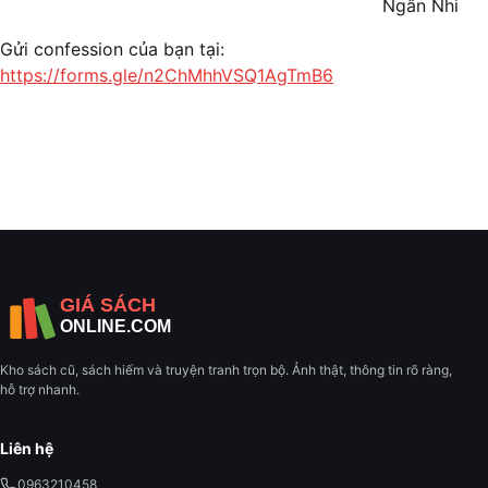
Ngân Nhi
Gửi confession của bạn tại:
https://forms.gle/n2ChMhhVSQ1AgTmB6
Kho sách cũ, sách hiếm và truyện tranh trọn bộ. Ảnh thật, thông tin rõ ràng,
hỗ trợ nhanh.
Liên hệ
0963210458