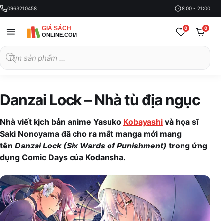
0963210458
8:00 - 21:00
0
0
Tìm
kiếm
sản
phẩm
Danzai Lock – Nhà tù địa ngục
Nhà viết kịch bản anime Yasuko
Kobayashi
và họa sĩ
Saki Nonoyama đã cho ra mắt manga mới mang
tên
Danzai Lock (Six Wards of Punishment)
trong ứng
dụng Comic Days của Kodansha.