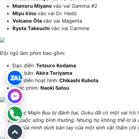
Mamoru Miyano
vào vai Gamma #2
Miyu Irino
vào vai Dr. Hedo
Volcano Ōta
vào vai Magenta
Ryota Takeuchi
vào vai Carmine
Đội ngũ làm phim bao gồm:
Đạo diễn:
Tetsuro Kodama
Kịch bản:
Akira Toriyama
Đạo diễn hoạt hình:
Chikashi Kubota
Nhạc phim:
Naoki Satou
Với việc Majin Buu bị đánh bại, Goku đã có một vai trò
định cuộc sống bình thường. Nhưng họ không thể lơ là cản
vong của mình dưới bàn tay của một sinh vật thậm chí 