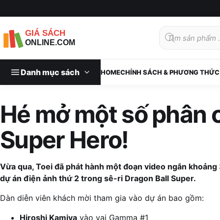
Tìm
kiếm
sản
phẩm
Danh mục sách
HOME
CHÍNH SÁCH & PHƯƠNG THỨC
Hé mở một số phân c
Super Hero!
Vừa qua, Toei đã phát hành một đoạn video ngắn khoảng 
dự án điện ảnh thứ 2 trong sê-ri Dragon Ball Super.
Dàn diễn viên khách mời tham gia vào dự án bao gồm:
Hiroshi Kamiya
vào vai Gamma #1