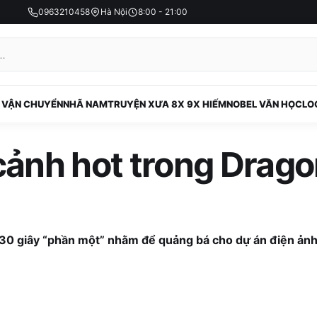
0963210458
Hà Nội
8:00 - 21:00
 VẬN CHUYỂN
NHÃ NAM
TRUYỆN XƯA 8X 9X HIẾM
NOBEL VĂN HỌC
LO
ảnh hot trong Dragon
30 giây “phần một” nhằm để quảng bá cho dự án điện ảnh 