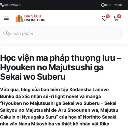
0963210458
8:00 - 21:00
0
0
Tìm
kiếm
sản
phẩm
Học viện ma pháp thượng lưu –
Hyоuken no Majutsushi ga
Sekai wo Suberu
Vừa qua, blog của ban biên tập Kodansha Lanove
Bunko đã xác nhận sê-ri light novel và manga
“Hyouken no Majutsushi ga Sekai wo Suberu – Sekai
Saikyou no Majutsushi de Aru Shоounen wa, Majutsu
Gakuin ni Nyuugaku Suru” của họa sĩ Norihito Sasaki,
nhà văn Nana Mikoshiba và thiết kế nhân vật Riko