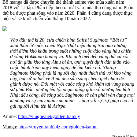
Bộ manga đã được chuyển thể thành anime vào mùa xuân năm
2018 với 12 tập. Phần tiếp theo ra mắt vào mùa thu cùng năm. Phần
thứ ba được phát sóng vào năm 2020. Phần 4 cũng đang được thực
hiện và sẽ khởi chiếu vào tháng 10 năm 2022.
Vào đầu thế kỉ 20, cựu chiến binh Saichi Sugimoto “Bất tử”
xuất thân từ cuộc chiến Nga-Nhật hiện đang trải qua những
thời điểm khó khăn trong suốt những cuộc đào vàng hậu chiến
ở vùng Hokkaido hoang vu. Khi anh biết đến vùng đất xa xôi
nơi ẩn giấu kho tàng Ainu bí ẩn, anh quyết định dấn thân vào
cuộc hành trình đầy hiểm nguy để tìm kiếm nó. Nhưng
Sugimoto không phải là người duy nhất thích thú với kho vàng
này, bất cứ ai biết về Ainu đều sẵn sàng chém giết nhau để
giành được nó. Đối mặt với cuộc sống khó khăn tại vùng hoang
sơ phía Bắc, những tên tội phạm đáng gờm và những tên lính
Nhật đểu cáng, để sống sót, Sugimoto sẽ cần phải vận dụng mọi
kĩ năng và sự may mắn của mình – cùng với sự trợ giúp của cô
gái người Ainu tên là Asirpa.
Anime:
https://vuighe.net/golden-kamuy
Manga:
https://truyentranh24z.com/golden-kamui