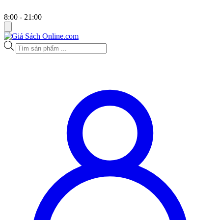
8:00 - 21:00
Tìm
kiếm
sản
phẩm