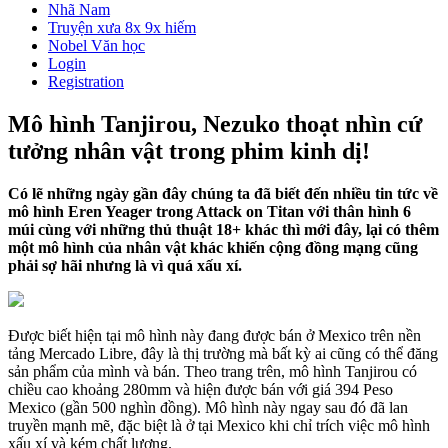
Nhã Nam
Truyện xưa 8x 9x hiếm
Nobel Văn học
Login
Registration
Mô hình Tanjirou, Nezuko thoạt nhìn cứ
tưởng nhân vật trong phim kinh dị!
Có lẽ những ngày gần đây chúng ta đã biết đến nhiều tin tức về
mô hình Eren Yeager trong Attack on Titan với thân hình 6
múi cùng với những thủ thuật 18+ khác thì mới đây, lại có thêm
một mô hình của nhân vật khác khiến cộng đồng mạng cũng
phải sợ hãi nhưng là vì quá xấu xí.
Được biết hiện tại mô hình này đang được bán ở Mexico trên nền
tảng Mercado Libre, đây là thị trường mà bất kỳ ai cũng có thể đăng
sản phẩm của mình và bán. Theo trang trên, mô hình Tanjirou có
chiều cao khoảng 280mm và hiện được bán với giá 394 Peso
Mexico (gần 500 nghìn đồng). Mô hình này ngay sau đó đã lan
truyền mạnh mẽ, đặc biệt là ở tại Mexico khi chỉ trích việc mô hình
xấu xí và kém chất lượng.