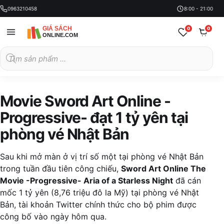
0963210458
8:00 - 21:00
0
0
Tìm
kiếm
sản
phẩm
Movie Sword Art Online -
Progressive- đạt 1 tỷ yên tại
phòng vé Nhật Bản
Sau khi mở màn ở vị trí số một tại phòng vé Nhật Bản
trong tuần đầu tiên công chiếu,
Sword Art Online The
Movie -Progressive- Aria of a Starless Night
đã cán
mốc 1 tỷ yên (8,76 triệu đô la Mỹ) tại phòng vé Nhật
Bản, tài khoản Twitter chính thức cho bộ phim được
công bố vào ngày hôm qua.