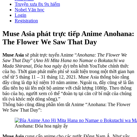
Truyện xưa 8x 9x hiếm
Nobel Văn học
Login
Registration
Muse Asia phát trực tiếp Anime Anohana:
The Flower We Saw That Day
Muse Asia
sẽ phát trực tuyến Anime “
Anohana: The Flower We
Saw That Day
” (
Ano Hi Mita Hana no Namae o Bokutachi wa
Mada Shiranai, Đóa hoa ngày ấy
) trên kênh YouTube chính thức
của họ. Thời gian phát miễn phí sẽ xuất hiện trong một thời gian hạn
chế từ 5 tháng 11 – 31 tháng 12, 2021. Muse Asia thông báo rằng
đây cũng là dịp kỷ niệm 10 năm anime. Ngoài ra, đây cũng sẽ là lần
đầu tiên họ tải lên một bộ anime với chất lượng 1080p. Theo thông
báo của họ, người xem có thể “đoàn tụ tại căn cứ bí mật của chúng
tôi (và khóc một dòng sông).”
Thông báo cũng đăng phần tóm tắt Anime “Anohana: The Flower
We Saw That Day”:
Anohana: Đóa hoa ngày ấy
Muse Asia
cung cấp anime cho các nước Đông Nam Á. Như vậy,