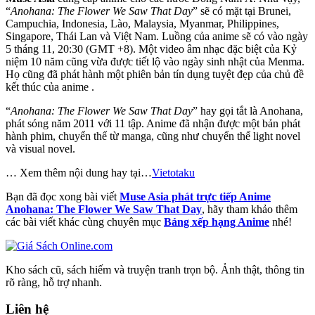
“
Anohana: The Flower We Saw That Day
” sẽ có mặt tại Brunei,
Campuchia, Indonesia, Lào, Malaysia, Myanmar, Philippines,
Singapore, Thái Lan và Việt Nam. Luồng của anime sẽ có vào ngày
5 tháng 11, 20:30 (GMT +8). Một video âm nhạc đặc biệt của Kỷ
niệm 10 năm cũng vừa được tiết lộ vào ngày sinh nhật của Menma.
Họ cũng đã phát hành một phiên bản tín dụng tuyệt đẹp của chủ đề
kết thúc của anime .
“
Anohana: The Flower We Saw That Day
” hay gọi tắt là Anohana,
phát sóng năm 2011 với 11 tập. Anime đã nhận được một bản phát
hành phim, chuyển thể từ manga, cũng như chuyển thể light novel
và visual novel.
… Xem thêm nội dung hay tại…
Vietotaku
Bạn đã đọc xong bài viết
Muse Asia phát trực tiếp Anime
Anohana: The Flower We Saw That Day
, hãy tham khảo thêm
các bài viết khác cùng chuyên mục
Bảng xếp hạng Anime
nhé!
Kho sách cũ, sách hiếm và truyện tranh trọn bộ. Ảnh thật, thông tin
rõ ràng, hỗ trợ nhanh.
Liên hệ