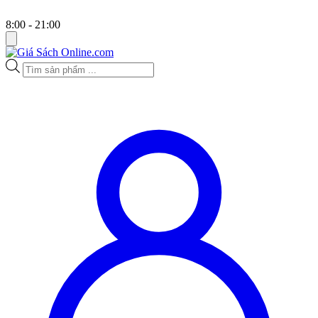
8:00 - 21:00
Tìm
kiếm
sản
phẩm