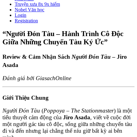
Truyện xưa 8x 9x hiếm
Nobel Văn học
Login
Registration
“Người Đón Tàu – Hành Trình Cô Độc
Giữa Những Chuyến Tàu Ký Ức”
Review & Cảm Nhận Sách
Người Đón Tàu
– Jiro
Asada
Đánh giá bởi GiasachOnline
Giới Thiệu Chung
Người Đón Tàu
(
Poppoya – The Stationmaster
) là một
tiểu thuyết cảm động của
Jiro Asada
, viết về cuộc đời
một người gác tàu cô độc, sống giữa những chuyến tàu
đi và đến nhưng lại chẳng thể níu giữ bất kỳ ai bên