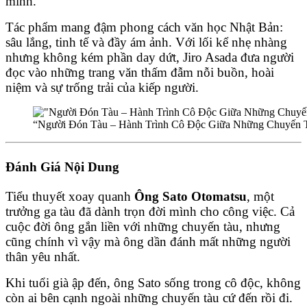
mình.
Tác phẩm mang đậm phong cách văn học Nhật Bản:
sâu lắng, tinh tế và đầy ám ảnh. Với lối kể nhẹ nhàng
nhưng không kém phần day dứt, Jiro Asada đưa người
đọc vào những trang văn thấm đẫm nỗi buồn, hoài
niệm và sự trống trải của kiếp người.
“Người Đón Tàu – Hành Trình Cô Độc Giữa Những Chuyến 
Đánh Giá Nội Dung
Tiểu thuyết xoay quanh
Ông Sato Otomatsu
, một
trưởng ga tàu đã dành trọn đời mình cho công việc. Cả
cuộc đời ông gắn liền với những chuyến tàu, nhưng
cũng chính vì vậy mà ông dần đánh mất những người
thân yêu nhất.
Khi tuổi già ập đến, ông Sato sống trong cô độc, không
còn ai bên cạnh ngoài những chuyến tàu cứ đến rồi đi.