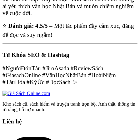
ai yêu thích văn học Nhật Bản và muốn chiêm nghiệm
về cuộc đời.
⭐
Đánh giá: 4.5/5
– Một tác phẩm đầy cảm xúc, đáng
để đọc và suy ngẫm!
Từ Khóa SEO & Hashtag
#NgườiĐónTàu #JiroAsada #ReviewSách
#GiasachOnline #VănHọcNhậtBản #HoàiNiệm
#TàuHỏa #KýỨc #ĐọcSách ✨
Kho sách cũ, sách hiếm và truyện tranh trọn bộ. Ảnh thật, thông tin
rõ ràng, hỗ trợ nhanh.
Liên hệ