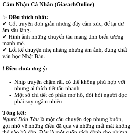
Cảm Nhận Cá Nhân (GiasachOnline)
✨
Điều thích nhất:
✔ Cốt truyện đơn giản nhưng đầy cảm xúc, để lại dư
âm sâu lắng.
✔ Hình ảnh những chuyến tàu mang tính biểu tượng
mạnh mẽ.
✔ Lối kể chuyện nhẹ nhàng nhưng ám ảnh, đúng chất
văn học Nhật Bản.
❗
Điều chưa ưng ý:
Nhịp truyện chậm rãi, có thể không phù hợp với
những ai thích tiết tấu nhanh.
Một số chi tiết có phần mơ hồ, đòi hỏi người đọc
phải suy ngẫm nhiều.
Tổng kết:
Người Đón Tàu
là một câu chuyện đẹp nhưng buồn,
gợi nhớ về những điều đã qua và những mất mát không
thể nào bù đắp. Đây là một cuốn sách dành cho những