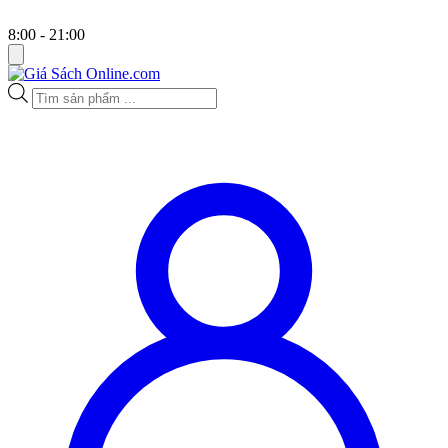
8:00 - 21:00
Tìm
kiếm
sản
phẩm