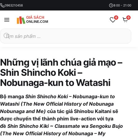
0963210458
8:00 - 21:00
0
0
Tìm
kiếm
sản
phẩm
Những vị lãnh chúa giả mạo –
Shin Shincho Koki –
Nobunaga-kun to Watashi
Bộ manga
Shin Shincho Koki – Nobunaga-kun to
Watashi (The New Official History of Nobunaga
Nobunaga and Me)
của tác giả Shinobu Kaitani sẽ
được chuyển thể thành phim live-action với tựa
đề
Shin Shincho Kiki ~ Classmate wa Sengoku Bujo
(The New Official History of Nobunaga – My