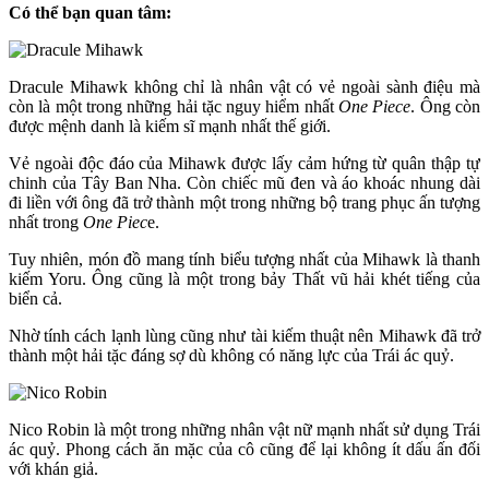
Có thể bạn quan tâm:
Dracule Mihawk không chỉ là nhân vật có vẻ ngoài sành điệu mà
còn là một trong những hải tặc nguy hiểm nhất
One Piece
. Ông còn
được mệnh danh là kiếm sĩ mạnh nhất thế giới.
Vẻ ngoài độc đáo của Mihawk
được lấy cảm hứng từ quân thập tự
chinh của Tây Ban Nha. Còn chiếc mũ đen và áo khoác nhung dài
đi liền với ông đã trở thành một trong những bộ trang phục ấn tượng
nhất trong
One Piec
e.
Tuy nhiên, món đồ mang tính biểu tượng nhất của Mihawk là thanh
kiếm Yoru. Ông cũng là một trong bảy Thất vũ hải khét tiếng của
biển cả.
Nhờ tính cách lạnh lùng cũng như tài kiếm thuật nên Mihawk đã trở
thành một hải tặc đáng sợ dù không có năng lực của Trái ác quỷ.
Nico Robin là một trong những nhân vật nữ mạnh nhất sử dụng Trái
ác quỷ. Phong cách ăn mặc của cô cũng để lại không ít dấu ấn đối
với khán giả.