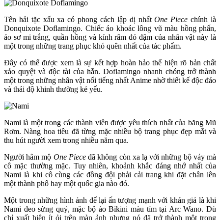
Tên hải tặc xấu xa có phong cách lập dị nhất
One Piece
chính là
Donquixote Doflamingo. Chiếc áo khoác lông vũ màu hồng phấn,
áo sơ mi trắng, quần hồng và kính râm đỏ đậm của nhân vật này là
một trong những trang phục khó quên nhất của tác phẩm.
Đây có thể được xem là sự kết hợp hoàn hảo thể hiện rõ bản chất
xảo quyệt và độc tài của hắn. Doflamingo nhanh chóng trở thành
một trong những nhân vật nổi tiếng nhất Anime nhờ thiết kế độc đáo
và thái độ khinh thường kẻ yếu.
Nami là một trong các thành viên được yêu thích nhất của băng Mũ
Rơm. Nàng hoa tiêu đã từng mặc nhiều bộ trang phục đẹp mắt và
thu hút người xem trong nhiều năm qua.
Người hâm mộ
One Piece
đã không còn xa lạ với những bộ váy mà
cô mặc thường mặc. Tuy nhiên, khoảnh khắc đáng nhớ nhất của
Nami là khi cô cùng các đồng đội phải cải trang khi đặt chân lên
một thành phố hay một quốc gia nào đó.
Một trong những hình ảnh để lại ấn tượng mạnh với khán giả là khi
Nami đeo sừng quỷ, mặc bộ áo Bikini màu tím tại Arc Wano. Dù
chỉ xuất hiện ít ỏi trên màn ảnh nhưng nó đã trở thành một trong