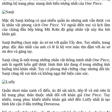
những bộ trang phục mang tính biểu tượng nhất của
One Piece
.
Mặc dù Sanji không có quá nhiều quần áo nhưng anh vẫn được coi
là nhân vật phong cách
One Piece
. Vẻ ngoài điển trai và lịch lãm
của chàng đầu bếp băng Mũ Rơm đã giúp nhân vật này thu hút
khán giả.
Sanji thường chọn mặc áo sơ mi với quần Tây đen. Tuy nhiên, trang
phục độc đáo nhất của anh có lẽ là bộ vest màu tím đậm với áo sơ
mi đen và găng tay.
Sanji cũng là một trong những nhân vật thông minh nhất
One Piece
,
anh là người luôn giữ được bình tĩnh khi đang ở trong những tình
huống khó khăn nhất. Tuy có phong thái chững chạc nhưng đôi lúc
Sanji cũng rất vui tính và không ngại thể hiện cảm xúc.
Quần short màu xanh cổ điển, áo đỏ sát nách, dép lê và mũ rơm là
bộ trang phục thân thuộc nhất đối với khán giả
One Piece
. Tuy
nhiên, trang phuc khiến nhiều khán giả nhớ đến Luffy nhất là tạo
hình khi cậu ở đấu trường Dressrosa.