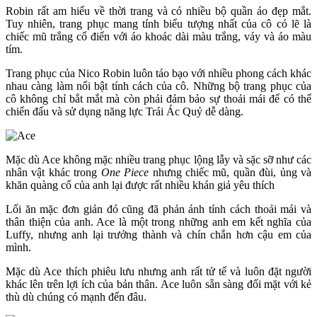
Robin rất am hiểu về thời trang và có nhiều bộ quần áo đẹp mắt.
Tuy nhiên, trang phục mang tính biểu tượng nhất của cô có lẽ là
chiếc mũ trắng cổ điển với áo khoác dài màu trắng, váy và áo màu
tím.
Trang phục của Nico Robin luôn táo bạo với nhiều phong cách khác
nhau càng làm nổi bật tính cách của cô. Những bộ trang phục của
cô không chỉ bắt mắt mà còn phải đảm bảo sự thoải mái để có thể
chiến đấu và sử dụng năng lực Trái Ác Quỷ dễ dàng.
Mặc dù Ace không mặc nhiều trang phục lộng lẫy và sặc sỡ như các
nhân vật khác trong
One Piece
nhưng chiếc mũ, quần đùi, ủng và
khăn quàng cổ của anh lại được rất nhiều khán giả yêu thích
Lối ăn mặc đơn giản đó cũng đã phản ánh tính cách thoải mái và
thân thiện của anh. Ace là một trong những anh em kết nghĩa của
Luffy, nhưng anh lại trưởng thành và chín chắn hơn cậu em của
mình.
Mặc dù Ace thích phiêu lưu nhưng anh rất tử tế và luôn đặt người
khác lên trên lợi ích của bản thân. Ace luôn sẵn sàng đối mặt với kẻ
thù dù chúng có mạnh đến đâu.