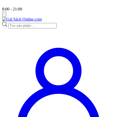
8:00 - 21:00
Tìm
kiếm
sản
phẩm