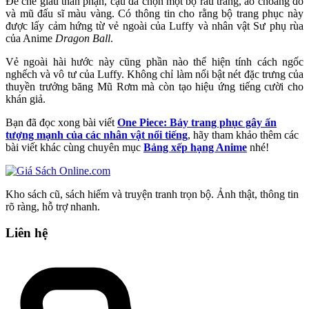
Để che giấu thân phận, cậu đã chọn một bộ râu trắng, áo choàng đỏ
và mũ đấu sĩ màu vàng. Có thông tin cho rằng bộ trang phục này
được lấy cảm hứng từ vẻ ngoài của Luffy và nhân vật Sư phụ rùa
của Anime
Dragon Ball
.
Vẻ ngoài hài hước này cũng phần nào thể hiện tính cách ngốc
nghếch và vô tư của Luffy. Không chỉ làm nổi bật nét đặc trưng của
thuyền trưởng băng Mũ Rơm mà còn tạo hiệu ứng tiếng cười cho
khán giả.
Bạn đã đọc xong bài viết
One Piece: Bảy trang phục gây ấn
tượng mạnh của các nhân vật nổi tiếng
, hãy tham khảo thêm các
bài viết khác cùng chuyên mục
Bảng xếp hạng Anime
nhé!
Kho sách cũ, sách hiếm và truyện tranh trọn bộ. Ảnh thật, thông tin
rõ ràng, hỗ trợ nhanh.
Liên hệ