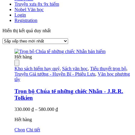
Truyện xưa 8x 9x hiếm
Nobel Văn học
Login
Registration
Hiển thị kết quả duy nhất
Hết hàng
Kho sách hiếm hay quý
,
Sách văn học
,
Tiểu thuyết trọn bộ
,
Truyện Giả tưởng - Huyền Bí - Phiêu Lưu
,
Văn học phương
tây
Trọn bộ Chúa tể những chiếc Nhẫn - J.R.R.
Tolkien
Khoảng
330.000
₫
–
580.000
₫
giá:
Hết hàng
từ
330.000 ₫
Sản
Chọn
Chi tiết
đến
phẩm