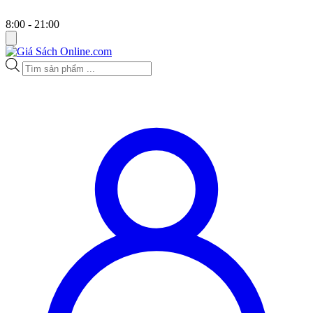
8:00 - 21:00
Tìm
kiếm
sản
phẩm