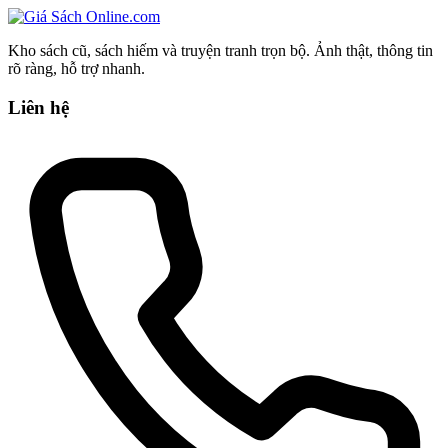
580.000 ₫
này
có
Kho sách cũ, sách hiếm và truyện tranh trọn bộ. Ảnh thật, thông tin
nhiều
rõ ràng, hỗ trợ nhanh.
biến
thể.
Liên hệ
Các
tùy
chọn
có
thể
được
chọn
trên
trang
sản
phẩm