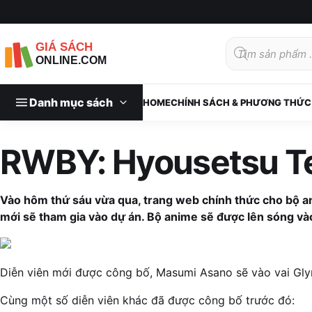
Tìm
kiếm
sản
phẩm
Danh mục sách
HOME
CHÍNH SÁCH & PHƯƠNG THỨC
RWBY: Hyousetsu Tei
Vào hôm thứ sáu vừa qua, trang web chính thức cho bộ
mới sẽ tham gia vào dự án. Bộ anime sẽ được lên sóng vào
Diễn viên mới được công bố, Masumi Asano sẽ vào vai Gly
Cùng một số diễn viên khác đã được công bố trước đó: