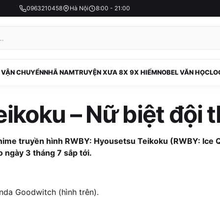
0963210458
Hà Nội
8:00 - 21:00
 VẬN CHUYỂN
NHÃ NAM
TRUYỆN XƯA 8X 9X HIẾM
NOBEL VĂN HỌC
LO
koku – Nữ biệt đội t
 anime truyền hình RWBY: Hyousetsu Teikoku (RWBY: Ice
 ngày 3 tháng 7 sắp tới.
nda Goodwitch (hình trên).