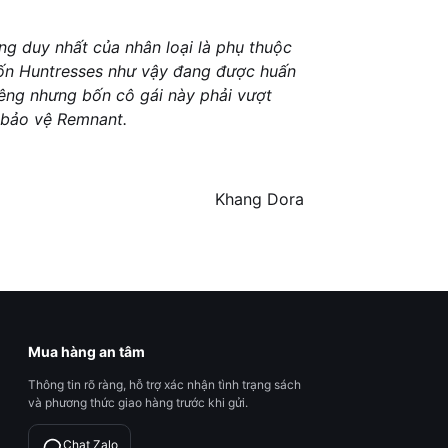
ng duy nhất của nhân loại là phụ thuộc
bốn Huntresses như vậy đang được huấn
iêng nhưng bốn cô gái này phải vượt
i bảo vệ Remnant.
Khang Dora
Mua hàng an tâm
Thông tin rõ ràng, hỗ trợ xác nhận tình trạng sách
và phương thức giao hàng trước khi gửi.
Chat Zalo