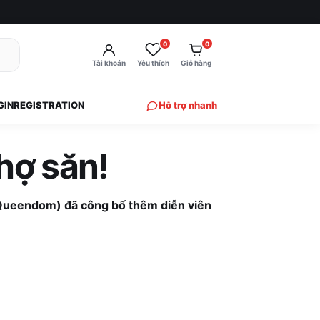
0
0
Tài khoản
Yêu thích
Giỏ hàng
GIN
REGISTRATION
Hỗ trợ nhanh
hợ săn!
 Queendom) đã công bố thêm diễn viên