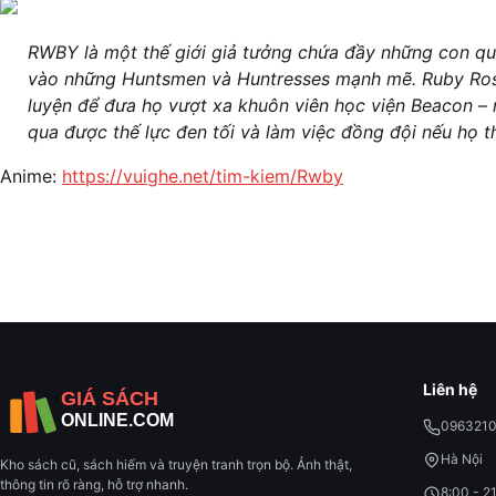
RWBY là một thế giới giả tưởng chứa đầy những con quá
vào những Huntsmen và Huntresses mạnh mẽ. Ruby Rose
luyện để đưa họ vượt xa khuôn viên học viện Beacon –
qua được thế lực đen tối và làm việc đồng đội nếu họ 
Anime:
https://vuighe.net/tim-kiem/Rwby
Liên hệ
096321
Hà Nội
Kho sách cũ, sách hiếm và truyện tranh trọn bộ. Ảnh thật,
thông tin rõ ràng, hỗ trợ nhanh.
8:00 - 2