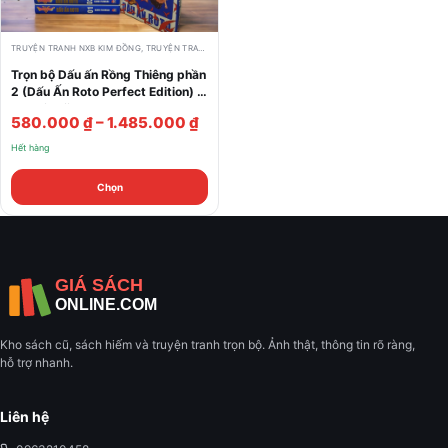
TRUYỆN TRANH NXB KIM ĐỒNG
,
TRUYỆN TRANH TRỌN BỘ
,
TRUYỆN XƯA 8X 9X HIẾM
Trọn bộ Dấu ấn Rồng Thiêng phần
2 (Dấu Ấn Roto Perfect Edition) -
Kamui Fujiwara
Khoảng
580.000
₫
–
1.485.000
₫
giá:
Hết hàng
từ
Sản
Chọn
580.000 ₫
phẩm
đến
này
1.485.000 ₫
có
nhiều
biến
thể.
Kho sách cũ, sách hiếm và truyện tranh trọn bộ. Ảnh thật, thông tin rõ ràng,
Các
hỗ trợ nhanh.
tùy
chọn
Liên hệ
có
thể