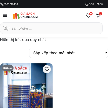
0963210458
8:00 - 21:00
0
0
Tìm
kiếm
sản
phẩm
Hiển thị kết quả duy nhất
Hết hàng