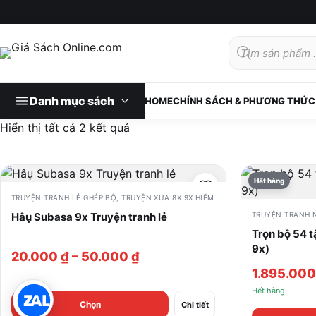
Tìm
kiếm
sản
phẩm
Danh mục sách
HOME
CHÍNH SÁCH & PHƯƠNG THỨC
Đã
Hiển thị tất cả 2 kết quả
sắp
xếp
theo
Hết hàng
mới
TRUYỆN TRANH LẺ GHÉP BỘ
,
TRUYỆN XƯA 8X 9X HIẾM
nhất
Hâụ Subasa 9x Truyện tranh lẻ
TRUYỆN TRANH 
Trọn bộ 54 
9x)
Khoảng
20.000
₫
–
50.000
₫
1.895.00
giá:
Hết hàng
từ
Sản
Chọn
Chi tiết
20.000 ₫
phẩm