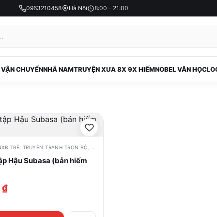
0963210458
Hà Nội
8:00 - 21:00
 VẬN CHUYỂN
NHÃ NAM
TRUYỆN XƯA 8X 9X HIẾM
NOBEL VĂN HỌC
LO
NXB TRẺ
,
TRUYỆN TRANH TRỌN BỘ
,
TRUYỆN XƯA 8X 9X HIẾM
tập Hậu Subasa (bản hiếm
0
₫