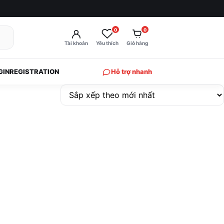
0
0
Tài khoản
Yêu thích
Giỏ hàng
GIN
REGISTRATION
Hỗ trợ nhanh