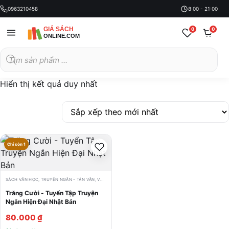
0963210458
8:00 - 21:00
0
0
Tìm
kiếm
sản
phẩm
Hiển thị kết quả duy nhất
Chỉ còn 1
SÁCH VĂN HỌC
,
TRUYỆN NGẮN - TẢN VĂN
,
VĂN HỌC NHẬT BẢN
Trăng Cười - Tuyển Tập Truyện
Ngắn Hiện Đại Nhật Bản
80.000
₫