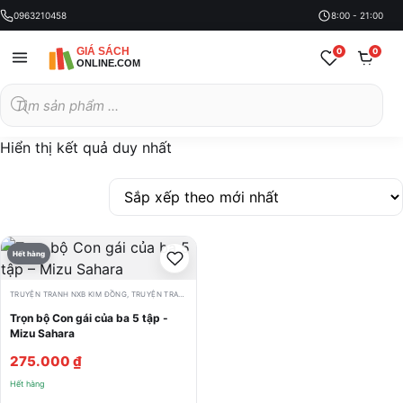
0963210458
8:00 - 21:00
0
0
Tìm
kiếm
sản
phẩm
Hiển thị kết quả duy nhất
Hết hàng
TRUYỆN TRANH NXB KIM ĐỒNG
,
TRUYỆN TRANH TRỌN BỘ
Trọn bộ Con gái của ba 5 tập -
Mizu Sahara
275.000
₫
Hết hàng