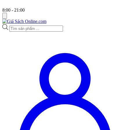
8:00 - 21:00
Tìm
kiếm
sản
phẩm