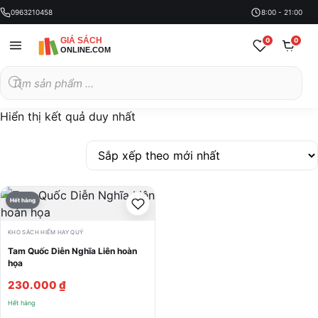
0963210458
8:00 - 21:00
0
0
Tìm
kiếm
sản
phẩm
Hiển thị kết quả duy nhất
Hết hàng
KHO SÁCH HIẾM HAY QUÝ
Tam Quốc Diễn Nghĩa Liên hoàn
họa
230.000
₫
Hết hàng