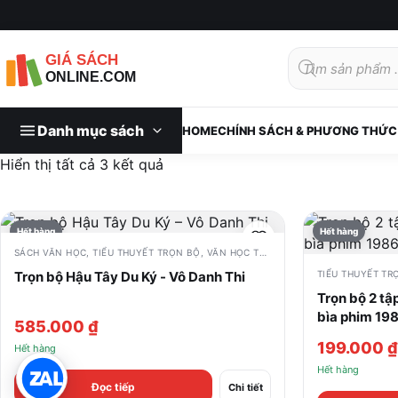
Tìm
kiếm
sản
phẩm
Danh mục sách
HOME
CHÍNH SÁCH & PHƯƠNG THỨC
Đã
Hiển thị tất cả 3 kết quả
sắp
xếp
theo
Hết hàng
Hết hàng
mới
SÁCH VĂN HỌC
,
TIỂU THUYẾT TRỌN BỘ
,
VĂN HỌC TRUNG QUỐC
nhất
Trọn bộ Hậu Tây Du Ký - Vô Danh Thi
TIỂU THUYẾT TR
Trọn bộ 2 tậ
bìa phim 19
585.000
₫
199.000
₫
Hết hàng
Hết hàng
Đọc tiếp
Chi tiết