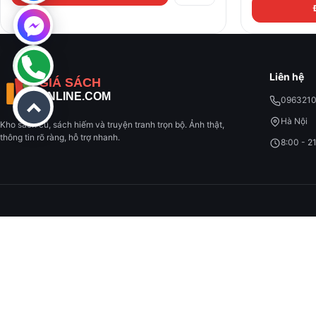
Liên hệ
096321
Hà Nội
Kho sách cũ, sách hiếm và truyện tranh trọn bộ. Ảnh thật,
thông tin rõ ràng, hỗ trợ nhanh.
8:00 - 2