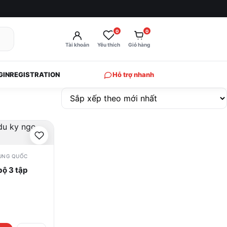
0
0
Tài khoản
Yêu thích
Giỏ hàng
GIN
REGISTRATION
Hỗ trợ nhanh
UNG QUỐC
bộ 3 tập