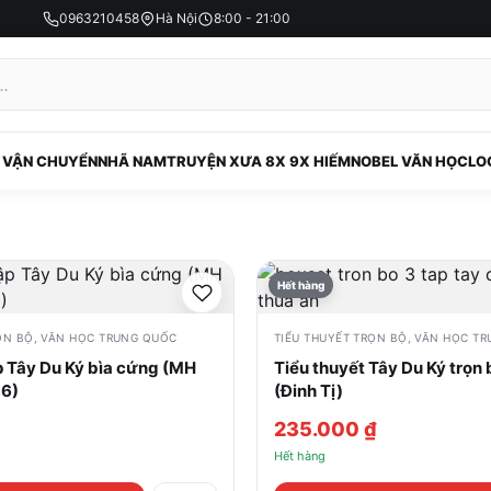
0963210458
Hà Nội
8:00 - 21:00
 VẬN CHUYỂN
NHÃ NAM
TRUYỆN XƯA 8X 9X HIẾM
NOBEL VĂN HỌC
LO
Hết hàng
ỌN BỘ
,
VĂN HỌC TRUNG QUỐC
TIỂU THUYẾT TRỌN BỘ
,
VĂN HỌC TR
p Tây Du Ký bìa cứng (MH
Tiểu thuyết Tây Du Ký trọn 
86)
(Đinh Tị)
235.000
₫
Hết hàng