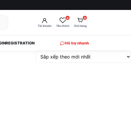
0
0
Tài khoản
Yêu thích
Giỏ hàng
GIN
REGISTRATION
Hỗ trợ nhanh