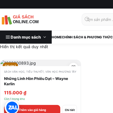
Tìm
kiếm
sản
phẩm
Danh mục sách
HOME
CHÍNH SÁCH & PHƯƠNG THỨC
Hiển thị kết quả duy nhất
Chỉ còn 1
SÁCH VĂN HỌC
,
TIỂU THUYẾT
,
VĂN HỌC PHƯƠNG TÂY
Những Linh Hồn Phiêu Dạt – Wayne
Karlin
115.000
₫
Còn 1 trong kho
Thêm vào giỏ hàng
Chi tiết