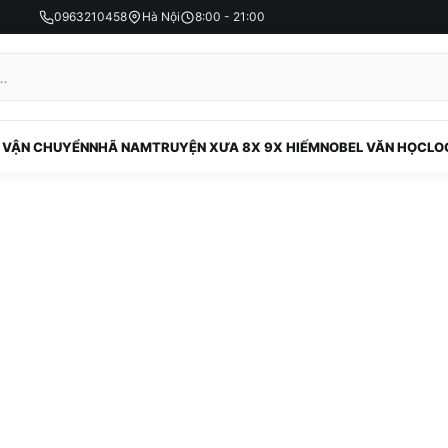
0963210458
Hà Nội
8:00 - 21:00
 VẬN CHUYỂN
NHÃ NAM
TRUYỆN XƯA 8X 9X HIẾM
NOBEL VĂN HỌC
LO