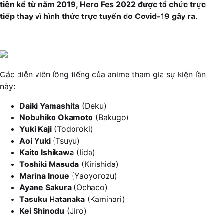
tiên kể từ năm 2019, Hero Fes 2022 được tổ chức trực
tiếp thay vì hình thức trực tuyến do Covid-19 gây ra.
Các diễn viên lồng tiếng của anime tham gia sự kiện lần
này:
Daiki Yamashita
(Deku)
Nobuhiko Okamoto
(Bakugo)
Yuki Kaji
(Todoroki)
Aoi Yuki
(Tsuyu)
Kaito Ishikawa
(Iida)
Toshiki Masuda
(Kirishida)
Marina Inoue
(Yaoyorozu)
Ayane Sakura
(Ochaco)
Tasuku Hatanaka
(Kaminari)
Kei Shinodu
(Jiro)